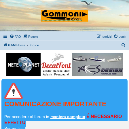
FAQ
Regole
Iscriviti
Login
C
G&M Home
Indice
e
r
c
a
COMUNICAZIONE IMPORTANTE
É NECESSARIO
Per accedere al forum in
maniera completa
EFFETTUARE NUOVAMENTE L'ISCRIZIONE
Per motivi di sicurezza il
vostro primo messaggio dovrà essere