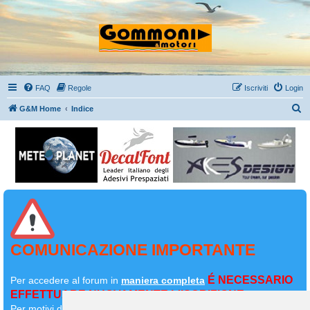
FAQ
Regole
Iscriviti
Login
C
G&M Home
Indice
e
r
c
a
COMUNICAZIONE IMPORTANTE
É NECESSARIO
Per accedere al forum in
maniera completa
EFFETTUARE NUOVAMENTE L'ISCRIZIONE
Per motivi di sicurezza il
vostro primo messaggio dovrà essere