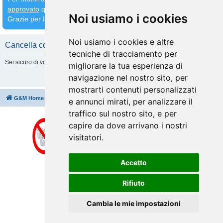
approvato
quindi
attendete che venga fatto prima di inserirne altri
Noi usiamo i cookies
Grazie per la comprensione
Noi usiamo i cookies e altre
Cancella cookie
tecniche di tracciamento per
Sei sicuro di volere cancellare tutti i cookie di questa Board?
migliorare la tua esperienza di
navigazione nel nostro sito, per
mostrarti contenuti personalizzati
G&M Home
Indice
Cancella cookie
Tutti gli orari sono
UTC+02:00
e annunci mirati, per analizzare il
traffico sul nostro sito, e per
capire da dove arrivano i nostri
visitatori.
Accetto
Rifiuto
Cambia le mie impostazioni
Creato da
phpBB
® Forum Software © phpBB Limited
Traduzione Italiana
phpBB-Italia.it