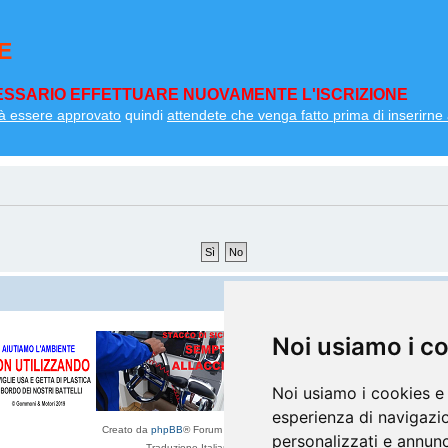
E
SSARIO EFFETTUARE NUOVAMENTE L'ISCRIZIONE
à essere approvato
quindi
attendete che venga fatto prima di inserirne a
Noi usiamo i c
Noi usiamo i cookies e 
esperienza di navigazio
Creato da
phpBB
® Forum Software © phpBB Limited
personalizzati e annunci
Traduzione Italiana
phpBB-Italia.it