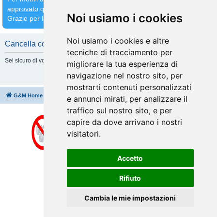
approvato
quindi
attendete che venga fatto prima di inserirne altri
Noi usiamo i cookies
Grazie per la comprensione
Noi usiamo i cookies e altre
Cancella cookie
tecniche di tracciamento per
Sei sicuro di volere cancellare tutti i cookie di questa Board?
migliorare la tua esperienza di
navigazione nel nostro sito, per
mostrarti contenuti personalizzati
G&M Home
Indice
Cancella cookie
Tutti gli orari sono
UTC+02:00
e annunci mirati, per analizzare il
traffico sul nostro sito, e per
capire da dove arrivano i nostri
visitatori.
Accetto
Rifiuto
Cambia le mie impostazioni
Creato da
phpBB
® Forum Software © phpBB Limited
Traduzione Italiana
phpBB-Italia.it