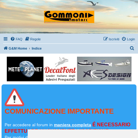
FAQ
Regole
Iscriviti
Login
C
G&M Home
Indice
e
r
c
a
COMUNICAZIONE IMPORTANTE
É NECESSARIO
Per accedere al forum in
maniera completa
EFFETTUARE NUOVAMENTE L'ISCRIZIONE
Per motivi di sicurezza il
vostro primo messaggio dovrà essere