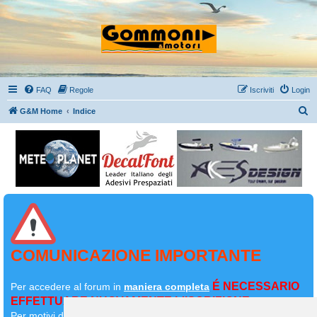
FAQ
Regole
Iscriviti
Login
C
G&M Home
Indice
e
r
c
a
COMUNICAZIONE IMPORTANTE
É NECESSARIO
Per accedere al forum in
maniera completa
EFFETTUARE NUOVAMENTE L'ISCRIZIONE
Per motivi di sicurezza il
vostro primo messaggio dovrà essere