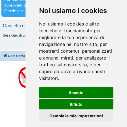
approvato
quindi
attendete che venga fatto prima di inserirne altri
Noi usiamo i cookies
Grazie per la comprensione
Noi usiamo i cookies e altre
Cancella cookie
tecniche di tracciamento per
Sei sicuro di volere cancellare tutti i cookie di questa Board?
migliorare la tua esperienza di
navigazione nel nostro sito, per
mostrarti contenuti personalizzati
G&M Home
Indice
Cancella cookie
Tutti gli orari sono
UTC+02:00
e annunci mirati, per analizzare il
traffico sul nostro sito, e per
capire da dove arrivano i nostri
visitatori.
Accetto
Rifiuto
Cambia le mie impostazioni
Creato da
phpBB
® Forum Software © phpBB Limited
Traduzione Italiana
phpBB-Italia.it