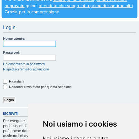
approvato
quindi
attendete che venga fatto prima di inserirne altri
Grazie per la comprensione
Login
Nome utente:
Password:
Ho dimenticato la password
Rispedisci l’email di attivazione
Ricordami
Nascondi il mio stato per questa sessione
ISCRIVITI
Per eseguire il login devi essere registrato. La registrazione richiede solo
Noi usiamo i cookies
pochi secondi e garantisce l’accesso alle funzioni avanzate. L’amministratore
può anche dare permessi speciali agli utenti. Prima di eseguire il login
assicurati di aver letto i termini d’uso e le varie regole.
Noi usiamo i cookies e altre