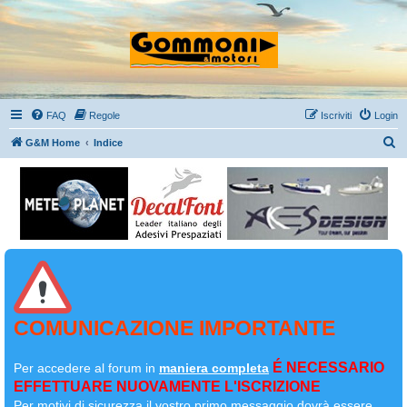
FAQ
Regole
Iscriviti
Login
C
G&M Home
Indice
e
r
c
a
COMUNICAZIONE IMPORTANTE
É NECESSARIO
Per accedere al forum in
maniera completa
EFFETTUARE NUOVAMENTE L'ISCRIZIONE
Per motivi di sicurezza il
vostro primo messaggio dovrà essere