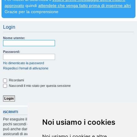
approvato
quindi
attendete che venga fatto prima di inserirne altri
Grazie per la comprensione
Login
Nome utente:
Password:
Ho dimenticato la password
Rispedisci l’email di attivazione
Ricordami
Nascondi il mio stato per questa sessione
ISCRIVITI
Per eseguire il login devi essere registrato. La registrazione richiede solo
Noi usiamo i cookies
pochi secondi e garantisce l’accesso alle funzioni avanzate. L’amministratore
può anche dare permessi speciali agli utenti. Prima di eseguire il login
assicurati di aver letto i termini d’uso e le varie regole.
Noi usiamo i cookies e altre