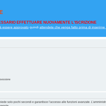
E
SSARIO EFFETTUARE NUOVAMENTE L'ISCRIZIONE
à essere approvato
quindi
attendete che venga fatto prima di inserirne a
 sessione
ichiede solo pochi secondi e garantisce l’accesso alle funzioni avanzate. L’amminist
 regole.