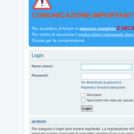
COMUNICAZIONE IMPORTANT
É NECE
Per accedere al forum in
maniera completa
Per motivi di sicurezza il
vostro primo messaggio dovr
Grazie per la comprensione
Login
Nome utente:
Password:
Ho dimenticato la password
Rispedisci l’email di attivazione
Ricordami
Nascondi il mio stato per questa
ISCRIVITI
Per eseguire il login devi essere registrato. La registrazione r
eseguire il login assicurati di aver letto i termini d’uso e le varie