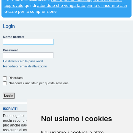
approvato
quindi
attendete che venga fatto prima di inserirne altri
Grazie per la comprensione
Login
Nome utente:
Password:
Ho dimenticato la password
Rispedisci l’email di attivazione
Ricordami
Nascondi il mio stato per questa sessione
ISCRIVITI
Per eseguire il login devi essere registrato. La registrazione richiede solo
Noi usiamo i cookies
pochi secondi e garantisce l’accesso alle funzioni avanzate. L’amministratore
può anche dare permessi speciali agli utenti. Prima di eseguire il login
assicurati di aver letto i termini d’uso e le varie regole.
Noi usiamo i cookies e altre