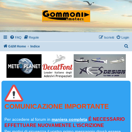
FAQ
Regole
Iscriviti
Login
C
G&M Home
Indice
e
r
c
a
COMUNICAZIONE IMPORTANTE
É NECESSARIO
Per accedere al forum in
maniera completa
EFFETTUARE NUOVAMENTE L'ISCRIZIONE
Per motivi di sicurezza il
vostro primo messaggio dovrà essere