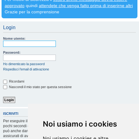
approvato
quindi
attendete che venga fatto prima di inserirne altri
Grazie per la comprensione
Login
Nome utente:
Password:
Ho dimenticato la password
Rispedisci l’email di attivazione
Ricordami
Nascondi il mio stato per questa sessione
ISCRIVITI
Per eseguire il login devi essere registrato. La registrazione richiede solo
Noi usiamo i cookies
pochi secondi e garantisce l’accesso alle funzioni avanzate. L’amministratore
può anche dare permessi speciali agli utenti. Prima di eseguire il login
assicurati di aver letto i termini d’uso e le varie regole.
Noi usiamo i cookies e altre