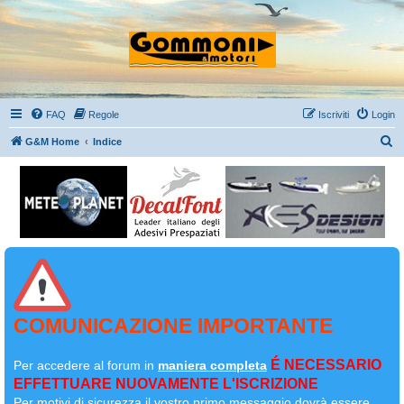
FAQ
Regole
Iscriviti
Login
C
G&M Home
Indice
e
r
c
a
COMUNICAZIONE IMPORTANTE
É NECESSARIO
Per accedere al forum in
maniera completa
EFFETTUARE NUOVAMENTE L'ISCRIZIONE
Per motivi di sicurezza il
vostro primo messaggio dovrà essere