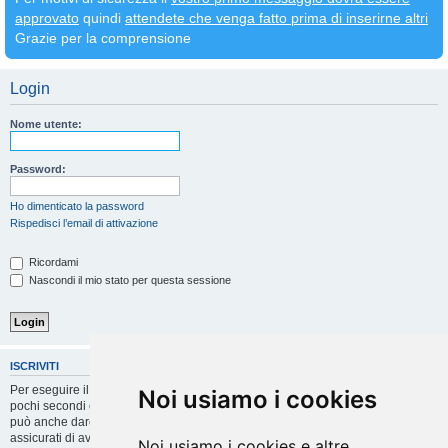
approvato
quindi
attendete che venga fatto prima di inserirne altri
Grazie per la comprensione
Login
Nome utente:
Password:
Ho dimenticato la password
Rispedisci l’email di attivazione
Ricordami
Nascondi il mio stato per questa sessione
ISCRIVITI
Per eseguire il login devi essere registrato. La registrazione richiede solo
Noi usiamo i cookies
pochi secondi e garantisce l’accesso alle funzioni avanzate. L’amministratore
può anche dare permessi speciali agli utenti. Prima di eseguire il login
assicurati di aver letto i termini d’uso e le varie regole.
Noi usiamo i cookies e altre