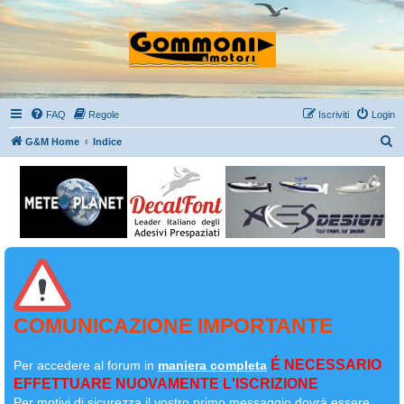
FAQ
Regole
Iscriviti
Login
C
G&M Home
Indice
e
r
c
a
COMUNICAZIONE IMPORTANTE
É NECESSARIO
Per accedere al forum in
maniera completa
EFFETTUARE NUOVAMENTE L'ISCRIZIONE
Per motivi di sicurezza il
vostro primo messaggio dovrà essere