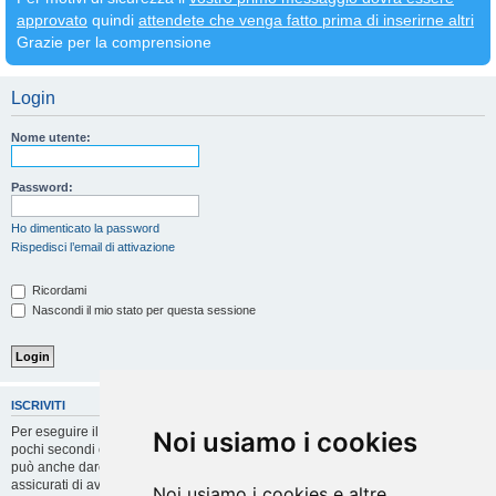
approvato
quindi
attendete che venga fatto prima di inserirne altri
Grazie per la comprensione
Login
Nome utente:
Password:
Ho dimenticato la password
Rispedisci l’email di attivazione
Ricordami
Nascondi il mio stato per questa sessione
ISCRIVITI
Per eseguire il login devi essere registrato. La registrazione richiede solo
Noi usiamo i cookies
pochi secondi e garantisce l’accesso alle funzioni avanzate. L’amministratore
può anche dare permessi speciali agli utenti. Prima di eseguire il login
assicurati di aver letto i termini d’uso e le varie regole.
Noi usiamo i cookies e altre