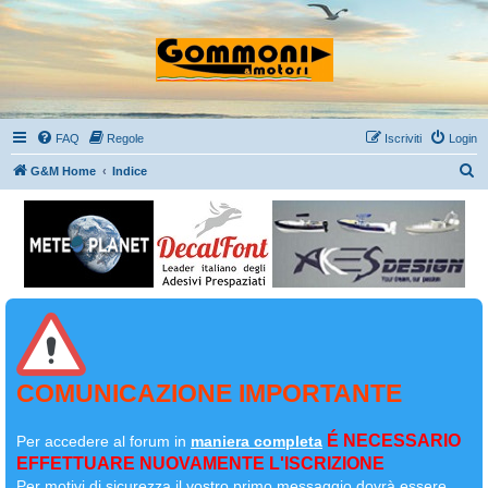
FAQ
Regole
Iscriviti
Login
C
G&M Home
Indice
e
r
c
a
COMUNICAZIONE IMPORTANTE
É NECESSARIO
Per accedere al forum in
maniera completa
EFFETTUARE NUOVAMENTE L'ISCRIZIONE
Per motivi di sicurezza il
vostro primo messaggio dovrà essere