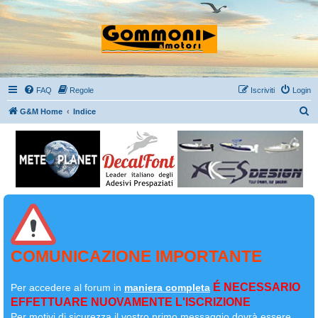
FAQ
Regole
Iscriviti
Login
C
G&M Home
Indice
e
r
c
a
COMUNICAZIONE IMPORTANTE
É NECESSARIO
Per accedere al forum in
maniera completa
EFFETTUARE NUOVAMENTE L'ISCRIZIONE
Per motivi di sicurezza il
vostro primo messaggio dovrà essere