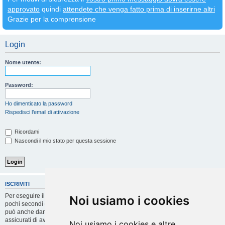
approvato
quindi
attendete che venga fatto prima di inserirne altri
Grazie per la comprensione
Login
Nome utente:
Password:
Ho dimenticato la password
Rispedisci l’email di attivazione
Ricordami
Nascondi il mio stato per questa sessione
ISCRIVITI
Per eseguire il login devi essere registrato. La registrazione richiede solo
Noi usiamo i cookies
pochi secondi e garantisce l’accesso alle funzioni avanzate. L’amministratore
può anche dare permessi speciali agli utenti. Prima di eseguire il login
assicurati di aver letto i termini d’uso e le varie regole.
Noi usiamo i cookies e altre