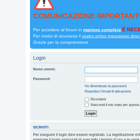
COMUNICAZIONE IMPORTANT
É NECE
Per accedere al forum in
maniera completa
Per motivi di sicurezza il
vostro primo messaggio dovr
Grazie per la comprensione
Login
Nome utente:
Password:
Ho dimenticato la password
Rispedisci l’email di attivazione
Ricordami
Nascondi il mio stato per questa
ISCRIVITI
Per eseguire il login devi essere registrato. La registrazione r
eseguire il login assicurati di aver letto i termini d’uso e le varie