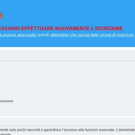
E
SSARIO EFFETTUARE NUOVAMENTE L'ISCRIZIONE
à essere approvato
quindi
attendete che venga fatto prima di inserirne a
 sessione
ichiede solo pochi secondi e garantisce l’accesso alle funzioni avanzate. L’amminist
 regole.