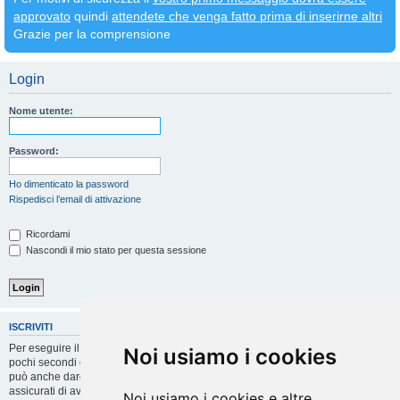
approvato
quindi
attendete che venga fatto prima di inserirne altri
Grazie per la comprensione
Login
Nome utente:
Password:
Ho dimenticato la password
Rispedisci l’email di attivazione
Ricordami
Nascondi il mio stato per questa sessione
ISCRIVITI
Per eseguire il login devi essere registrato. La registrazione richiede solo
Noi usiamo i cookies
pochi secondi e garantisce l’accesso alle funzioni avanzate. L’amministratore
può anche dare permessi speciali agli utenti. Prima di eseguire il login
assicurati di aver letto i termini d’uso e le varie regole.
Noi usiamo i cookies e altre