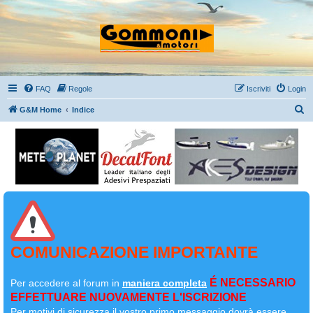
FAQ
Regole
Iscriviti
Login
C
G&M Home
Indice
e
r
c
a
COMUNICAZIONE IMPORTANTE
É NECESSARIO
Per accedere al forum in
maniera completa
EFFETTUARE NUOVAMENTE L'ISCRIZIONE
Per motivi di sicurezza il
vostro primo messaggio dovrà essere