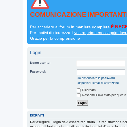
COMUNICAZIONE IMPORTANT
É NECE
Per accedere al forum in
maniera completa
Per motivi di sicurezza il
vostro primo messaggio dovr
Grazie per la comprensione
Login
Nome utente:
Password:
Ho dimenticato la password
Rispedisci l’email di attivazione
Ricordami
Nascondi il mio stato per questa
ISCRIVITI
Per eseguire il login devi essere registrato. La registrazione r
eseguire il login assicurati di aver letto i termini d’uso e le varie