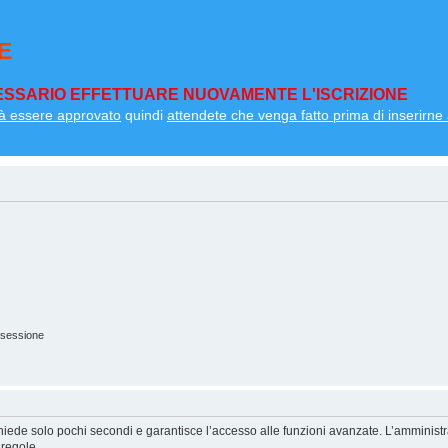
E
SSARIO EFFETTUARE NUOVAMENTE L'ISCRIZIONE
à essere approvato
quindi
attendete che venga fatto prima di inserirne a
 sessione
ichiede solo pochi secondi e garantisce l’accesso alle funzioni avanzate. L’amminist
 regole.