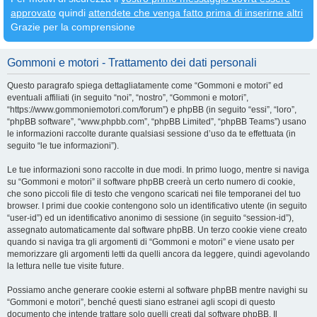
approvato
quindi
attendete che venga fatto prima di inserirne altri
Grazie per la comprensione
Gommoni e motori - Trattamento dei dati personali
Questo paragrafo spiega dettagliatamente come “Gommoni e motori” ed
eventuali affiliati (in seguito “noi”, “nostro”, “Gommoni e motori”,
“https://www.gommoniemotori.com/forum”) e phpBB (in seguito “essi”, “loro”,
“phpBB software”, “www.phpbb.com”, “phpBB Limited”, “phpBB Teams”) usano
le informazioni raccolte durante qualsiasi sessione d’uso da te effettuata (in
seguito “le tue informazioni”).
Le tue informazioni sono raccolte in due modi. In primo luogo, mentre si naviga
su “Gommoni e motori” il software phpBB creerà un certo numero di cookie,
che sono piccoli file di testo che vengono scaricati nei file temporanei del tuo
browser. I primi due cookie contengono solo un identificativo utente (in seguito
“user-id”) ed un identificativo anonimo di sessione (in seguito “session-id”),
assegnato automaticamente dal software phpBB. Un terzo cookie viene creato
quando si naviga tra gli argomenti di “Gommoni e motori” e viene usato per
memorizzare gli argomenti letti da quelli ancora da leggere, quindi agevolando
la lettura nelle tue visite future.
Possiamo anche generare cookie esterni al software phpBB mentre navighi su
“Gommoni e motori”, benché questi siano estranei agli scopi di questo
documento che intende trattare solo quelli creati dal software phpBB. Il