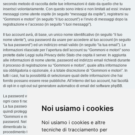
secondo metodo di raccolta delle tue informazioni è dato da quello che tu
inserisci volontariamente. Con questo sono intesi e non limitati ad essi: inviare
messaggi come utente ospite (in seguito “messaggi da ospite”), registrarsi su
“Gommoni e motori” (in seguito “il tuo account”) e l’invio di messaggi dopo la
registrazione e l’accesso (in seguito “i tuoi messaggi”).
Il tuo account avrà, di base, un unico nome identificativo (in seguito “il tuo
nome utente”), una password da usare per accedere al tuo account (in seguito
“la tua password”) ed un indirizzo email valido (in seguito “la tua email”). Le
informazioni rilasciate per l’apertura dell’account su “Gommoni e motori” sono
protette dalle Leggi sulla Privacy dello Stato che ospita il server. In aggiunta
alle informazioni di nome utente, password ed indirizzo email richiesti durante
il processo di registrazione su “Gommoni e motori”, quale altra informazione
sia obbligatoria o opzionale, è a totale discrezione di “Gommoni e motori”. In
tutti i casi, hai la possibilità di selezionare quali delle informazioni che hai
fornito possano essere rese pubbliche. All’interno del tuo account, hai facoltà
di opt-in o opt-out sul generatore automatico di email del software phpBB.
La password viene criptata (hash unidirezionale) per motivi di sicurezza. In
ogni caso ti raccomandiamo di non utilizzare la stessa password in troppi siti.
Noi usiamo i cookies
La tua password è il metodo di accesso al tuo account su “Gommoni e motori”,
quindi proteggila attentamente. Ricorda che in nessuna circostanza affiliati di
“Gommoni e motori”, phpBB o terzi possono legittimamente richiedere la tua
Noi usiamo i cookies e altre
password. Nel caso dimenticassi la tua password, puoi utilizzare l’opzione “Ho
dimenticato la password” prevista dal software phpBB. Durante questo
tecniche di tracciamento per
procedimento ti verrà richiesto il tuo nome utente ed indirizzo email, in modo