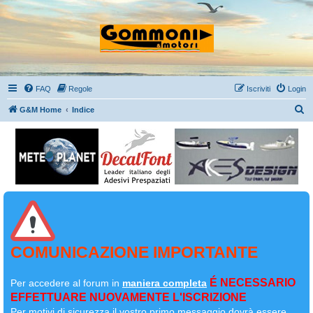
FAQ
Regole
Iscriviti
Login
C
G&M Home
Indice
e
r
c
a
COMUNICAZIONE IMPORTANTE
É NECESSARIO
Per accedere al forum in
maniera completa
EFFETTUARE NUOVAMENTE L'ISCRIZIONE
Per motivi di sicurezza il
vostro primo messaggio dovrà essere