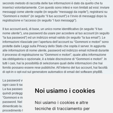
secondo metodo di raccolta delle tue informazioni è dato da quello che tu
inserisci volontariamente. Con questo sono intesi e non limitati ad essi: inviare
messaggi come utente ospite (in seguito “messaggi da ospite”), registrarsi su
“Gommoni e motori” (in seguito “il tuo account”) e l’invio di messaggi dopo la
registrazione e l’accesso (in seguito “i tuoi messaggi”).
Il tuo account avrà, di base, un unico nome identificativo (in seguito “il tuo
nome utente”), una password da usare per accedere al tuo account (in seguito
“la tua password”) ed un indirizzo email valido (in seguito “la tua email”). Le
informazioni rilasciate per l’apertura dell’account su “Gommoni e motori” sono
protette dalle Leggi sulla Privacy dello Stato che ospita il server. In aggiunta
alle informazioni di nome utente, password ed indirizzo email richiesti durante
il processo di registrazione su “Gommoni e motori”, quale altra informazione
sia obbligatoria o opzionale, è a totale discrezione di “Gommoni e motori”. In
tutti i casi, hai la possibilità di selezionare quali delle informazioni che hai
fornito possano essere rese pubbliche. All’interno del tuo account, hai facoltà
di opt-in o opt-out sul generatore automatico di email del software phpBB.
La password viene criptata (hash unidirezionale) per motivi di sicurezza. In
ogni caso ti raccomandiamo di non utilizzare la stessa password in troppi siti.
Noi usiamo i cookies
La tua password è il metodo di accesso al tuo account su “Gommoni e motori”,
quindi proteggila attentamente. Ricorda che in nessuna circostanza affiliati di
“Gommoni e motori”, phpBB o terzi possono legittimamente richiedere la tua
Noi usiamo i cookies e altre
password. Nel caso dimenticassi la tua password, puoi utilizzare l’opzione “Ho
dimenticato la password” prevista dal software phpBB. Durante questo
tecniche di tracciamento per
procedimento ti verrà richiesto il tuo nome utente ed indirizzo email, in modo