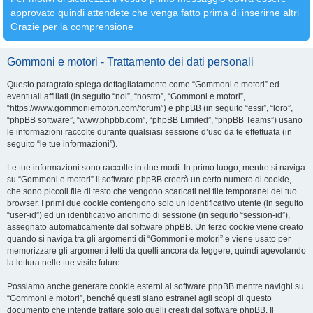
approvato
quindi
attendete che venga fatto prima di inserirne altri
Grazie per la comprensione
Gommoni e motori - Trattamento dei dati personali
Questo paragrafo spiega dettagliatamente come “Gommoni e motori” ed
eventuali affiliati (in seguito “noi”, “nostro”, “Gommoni e motori”,
“https://www.gommoniemotori.com/forum”) e phpBB (in seguito “essi”, “loro”,
“phpBB software”, “www.phpbb.com”, “phpBB Limited”, “phpBB Teams”) usano
le informazioni raccolte durante qualsiasi sessione d’uso da te effettuata (in
seguito “le tue informazioni”).
Le tue informazioni sono raccolte in due modi. In primo luogo, mentre si naviga
su “Gommoni e motori” il software phpBB creerà un certo numero di cookie,
che sono piccoli file di testo che vengono scaricati nei file temporanei del tuo
browser. I primi due cookie contengono solo un identificativo utente (in seguito
“user-id”) ed un identificativo anonimo di sessione (in seguito “session-id”),
assegnato automaticamente dal software phpBB. Un terzo cookie viene creato
quando si naviga tra gli argomenti di “Gommoni e motori” e viene usato per
memorizzare gli argomenti letti da quelli ancora da leggere, quindi agevolando
la lettura nelle tue visite future.
Possiamo anche generare cookie esterni al software phpBB mentre navighi su
“Gommoni e motori”, benché questi siano estranei agli scopi di questo
documento che intende trattare solo quelli creati dal software phpBB. Il