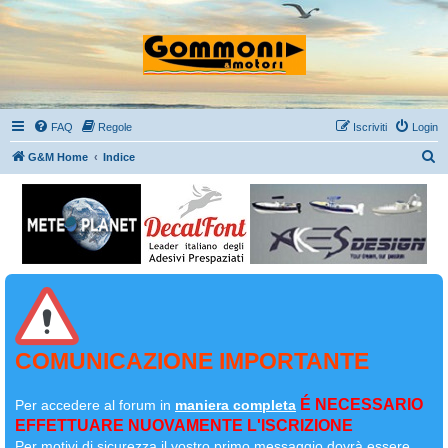
FAQ
Regole
Iscriviti
Login
C
G&M Home
Indice
e
r
c
a
COMUNICAZIONE IMPORTANTE
É NECESSARIO
Per accedere al forum in
maniera completa
EFFETTUARE NUOVAMENTE L'ISCRIZIONE
Per motivi di sicurezza il
vostro primo messaggio dovrà essere