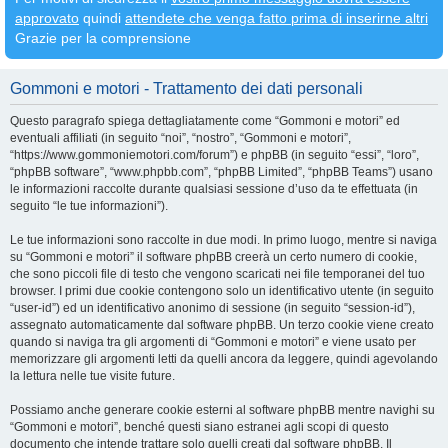
approvato
quindi
attendete che venga fatto prima di inserirne altri
Grazie per la comprensione
Gommoni e motori - Trattamento dei dati personali
Questo paragrafo spiega dettagliatamente come “Gommoni e motori” ed
eventuali affiliati (in seguito “noi”, “nostro”, “Gommoni e motori”,
“https://www.gommoniemotori.com/forum”) e phpBB (in seguito “essi”, “loro”,
“phpBB software”, “www.phpbb.com”, “phpBB Limited”, “phpBB Teams”) usano
le informazioni raccolte durante qualsiasi sessione d’uso da te effettuata (in
seguito “le tue informazioni”).
Le tue informazioni sono raccolte in due modi. In primo luogo, mentre si naviga
su “Gommoni e motori” il software phpBB creerà un certo numero di cookie,
che sono piccoli file di testo che vengono scaricati nei file temporanei del tuo
browser. I primi due cookie contengono solo un identificativo utente (in seguito
“user-id”) ed un identificativo anonimo di sessione (in seguito “session-id”),
assegnato automaticamente dal software phpBB. Un terzo cookie viene creato
quando si naviga tra gli argomenti di “Gommoni e motori” e viene usato per
memorizzare gli argomenti letti da quelli ancora da leggere, quindi agevolando
la lettura nelle tue visite future.
Possiamo anche generare cookie esterni al software phpBB mentre navighi su
“Gommoni e motori”, benché questi siano estranei agli scopi di questo
documento che intende trattare solo quelli creati dal software phpBB. Il