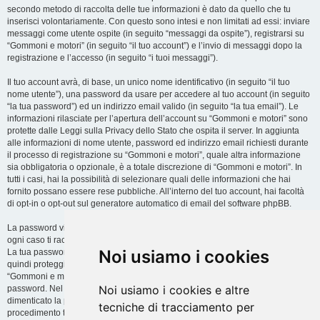
secondo metodo di raccolta delle tue informazioni è dato da quello che tu
inserisci volontariamente. Con questo sono intesi e non limitati ad essi: inviare
messaggi come utente ospite (in seguito “messaggi da ospite”), registrarsi su
“Gommoni e motori” (in seguito “il tuo account”) e l’invio di messaggi dopo la
registrazione e l’accesso (in seguito “i tuoi messaggi”).
Il tuo account avrà, di base, un unico nome identificativo (in seguito “il tuo
nome utente”), una password da usare per accedere al tuo account (in seguito
“la tua password”) ed un indirizzo email valido (in seguito “la tua email”). Le
informazioni rilasciate per l’apertura dell’account su “Gommoni e motori” sono
protette dalle Leggi sulla Privacy dello Stato che ospita il server. In aggiunta
alle informazioni di nome utente, password ed indirizzo email richiesti durante
il processo di registrazione su “Gommoni e motori”, quale altra informazione
sia obbligatoria o opzionale, è a totale discrezione di “Gommoni e motori”. In
tutti i casi, hai la possibilità di selezionare quali delle informazioni che hai
fornito possano essere rese pubbliche. All’interno del tuo account, hai facoltà
di opt-in o opt-out sul generatore automatico di email del software phpBB.
La password viene criptata (hash unidirezionale) per motivi di sicurezza. In
ogni caso ti raccomandiamo di non utilizzare la stessa password in troppi siti.
Noi usiamo i cookies
La tua password è il metodo di accesso al tuo account su “Gommoni e motori”,
quindi proteggila attentamente. Ricorda che in nessuna circostanza affiliati di
“Gommoni e motori”, phpBB o terzi possono legittimamente richiedere la tua
Noi usiamo i cookies e altre
password. Nel caso dimenticassi la tua password, puoi utilizzare l’opzione “Ho
dimenticato la password” prevista dal software phpBB. Durante questo
tecniche di tracciamento per
procedimento ti verrà richiesto il tuo nome utente ed indirizzo email, in modo