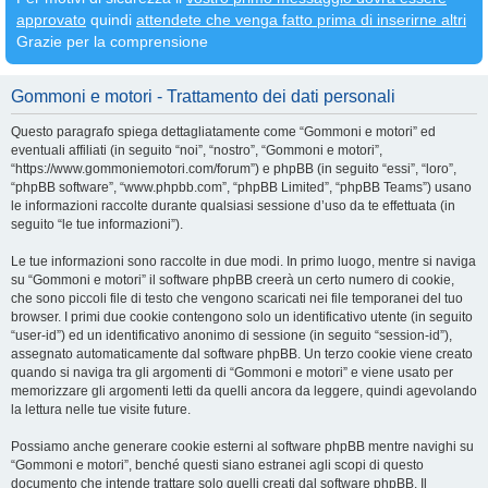
approvato
quindi
attendete che venga fatto prima di inserirne altri
Grazie per la comprensione
Gommoni e motori - Trattamento dei dati personali
Questo paragrafo spiega dettagliatamente come “Gommoni e motori” ed
eventuali affiliati (in seguito “noi”, “nostro”, “Gommoni e motori”,
“https://www.gommoniemotori.com/forum”) e phpBB (in seguito “essi”, “loro”,
“phpBB software”, “www.phpbb.com”, “phpBB Limited”, “phpBB Teams”) usano
le informazioni raccolte durante qualsiasi sessione d’uso da te effettuata (in
seguito “le tue informazioni”).
Le tue informazioni sono raccolte in due modi. In primo luogo, mentre si naviga
su “Gommoni e motori” il software phpBB creerà un certo numero di cookie,
che sono piccoli file di testo che vengono scaricati nei file temporanei del tuo
browser. I primi due cookie contengono solo un identificativo utente (in seguito
“user-id”) ed un identificativo anonimo di sessione (in seguito “session-id”),
assegnato automaticamente dal software phpBB. Un terzo cookie viene creato
quando si naviga tra gli argomenti di “Gommoni e motori” e viene usato per
memorizzare gli argomenti letti da quelli ancora da leggere, quindi agevolando
la lettura nelle tue visite future.
Possiamo anche generare cookie esterni al software phpBB mentre navighi su
“Gommoni e motori”, benché questi siano estranei agli scopi di questo
documento che intende trattare solo quelli creati dal software phpBB. Il