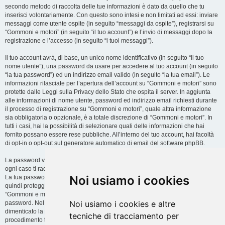
secondo metodo di raccolta delle tue informazioni è dato da quello che tu
inserisci volontariamente. Con questo sono intesi e non limitati ad essi: inviare
messaggi come utente ospite (in seguito “messaggi da ospite”), registrarsi su
“Gommoni e motori” (in seguito “il tuo account”) e l’invio di messaggi dopo la
registrazione e l’accesso (in seguito “i tuoi messaggi”).
Il tuo account avrà, di base, un unico nome identificativo (in seguito “il tuo
nome utente”), una password da usare per accedere al tuo account (in seguito
“la tua password”) ed un indirizzo email valido (in seguito “la tua email”). Le
informazioni rilasciate per l’apertura dell’account su “Gommoni e motori” sono
protette dalle Leggi sulla Privacy dello Stato che ospita il server. In aggiunta
alle informazioni di nome utente, password ed indirizzo email richiesti durante
il processo di registrazione su “Gommoni e motori”, quale altra informazione
sia obbligatoria o opzionale, è a totale discrezione di “Gommoni e motori”. In
tutti i casi, hai la possibilità di selezionare quali delle informazioni che hai
fornito possano essere rese pubbliche. All’interno del tuo account, hai facoltà
di opt-in o opt-out sul generatore automatico di email del software phpBB.
La password viene criptata (hash unidirezionale) per motivi di sicurezza. In
ogni caso ti raccomandiamo di non utilizzare la stessa password in troppi siti.
Noi usiamo i cookies
La tua password è il metodo di accesso al tuo account su “Gommoni e motori”,
quindi proteggila attentamente. Ricorda che in nessuna circostanza affiliati di
“Gommoni e motori”, phpBB o terzi possono legittimamente richiedere la tua
Noi usiamo i cookies e altre
password. Nel caso dimenticassi la tua password, puoi utilizzare l’opzione “Ho
dimenticato la password” prevista dal software phpBB. Durante questo
tecniche di tracciamento per
procedimento ti verrà richiesto il tuo nome utente ed indirizzo email, in modo