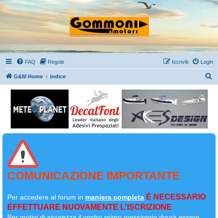
FAQ
Regole
Iscriviti
Login
C
G&M Home
Indice
e
r
c
a
COMUNICAZIONE IMPORTANTE
É NECESSARIO
Per accedere al forum in
maniera completa
EFFETTUARE NUOVAMENTE L'ISCRIZIONE
Per motivi di sicurezza il
vostro primo messaggio dovrà essere