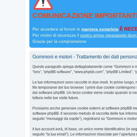
COMUNICAZIONE IMPORTANT
É NECE
Per accedere al forum in
maniera completa
Per motivi di sicurezza il
vostro primo messaggio dovr
Grazie per la comprensione
Gommoni e motori - Trattamento dei dati persona
Questo paragrafo spiega dettagliatamente come “Gommoni e motor
“loro”, “phpBB software”, “www.phpbb.com”, “phpBB Limited”, “ph
Le tue informazioni sono raccolte in due modi. In primo luogo, 
file temporanei del tuo browser. I primi due cookie contengono s
dal software phpBB. Un terzo cookie viene creato quando si nav
lettura nelle tue visite future.
Possiamo anche generare cookie esterni al software phpBB mentr
software phpBB. Il secondo metodo di raccolta delle tue informa
seguito “messaggi da ospite”), registrarsi su “Gommoni e motori” 
Il tuo account avrà, di base, un unico nome identificativo (in s
seguito “la tua email”). Le informazioni rilasciate per l’apertur