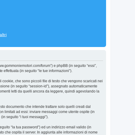
ltri
/www.gommoniemotori.com/forum”) e phpBB (in seguito “essi”,
ffettuata (in seguito “le tue informazioni”).
cookie, che sono piccoli file di testo che vengono scaricati nei
sessione (in seguito “session-id”), assegnato automaticamente
menti letti da quelli ancora da leggere, quindi agevolando la
o documento che intende trattare solo quelli creati dal
n limitati ad essi: inviare messaggi come utente ospite (in
(in seguito “i tuoi messaggi”).
eguito “la tua password”) ed un indirizzo email valido (in
to che ospita il server. In aggiunta alle informazioni di nome