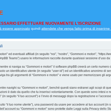
E
SSARIO EFFETTUARE NUOVAMENTE L'ISCRIZIONE
à essere approvato
quindi
attendete che venga fatto prima di inserirne a
li
i” ed eventuali affiliati (in seguito “noi”, “nostro”, “Gommoni e motori”, “https:/
pBB Teams”) usano le informazioni raccolte durante qualsiasi sessione d’uso da te e
mentre si naviga su “Gommoni e motori” il software phpBB creerà un certo numero di 
olo un identificativo utente (in seguito “user-id”) ed un identificativo anonimo di 
iga tra gli argomenti di “Gommoni e motori” e viene usato per memorizzare gli argo
e navighi su “Gommoni e motori”, benché questi siano estranei agli scopi di quest
zioni è dato da quello che tu inserisci volontariamente. Con questo sono intesi e no
(in seguito “il tuo account”) e l’invio di messaggi dopo la registrazione e l’accesso 
eguito “il tuo nome utente”), una password da usare per accedere al tuo account (in s
a dell’account su “Gommoni e motori” sono protette dalle Leggi sulla Privacy dello Sta