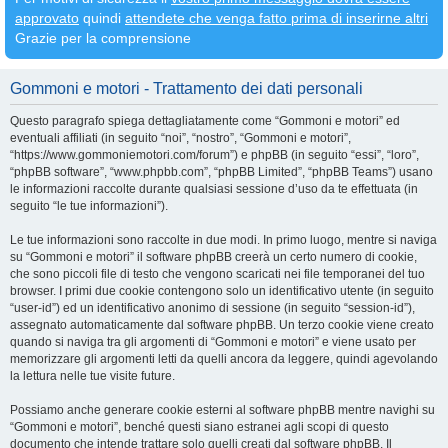
approvato
quindi
attendete che venga fatto prima di inserirne altri
Grazie per la comprensione
Gommoni e motori - Trattamento dei dati personali
Questo paragrafo spiega dettagliatamente come “Gommoni e motori” ed
eventuali affiliati (in seguito “noi”, “nostro”, “Gommoni e motori”,
“https://www.gommoniemotori.com/forum”) e phpBB (in seguito “essi”, “loro”,
“phpBB software”, “www.phpbb.com”, “phpBB Limited”, “phpBB Teams”) usano
le informazioni raccolte durante qualsiasi sessione d’uso da te effettuata (in
seguito “le tue informazioni”).
Le tue informazioni sono raccolte in due modi. In primo luogo, mentre si naviga
su “Gommoni e motori” il software phpBB creerà un certo numero di cookie,
che sono piccoli file di testo che vengono scaricati nei file temporanei del tuo
browser. I primi due cookie contengono solo un identificativo utente (in seguito
“user-id”) ed un identificativo anonimo di sessione (in seguito “session-id”),
assegnato automaticamente dal software phpBB. Un terzo cookie viene creato
quando si naviga tra gli argomenti di “Gommoni e motori” e viene usato per
memorizzare gli argomenti letti da quelli ancora da leggere, quindi agevolando
la lettura nelle tue visite future.
Possiamo anche generare cookie esterni al software phpBB mentre navighi su
“Gommoni e motori”, benché questi siano estranei agli scopi di questo
documento che intende trattare solo quelli creati dal software phpBB. Il