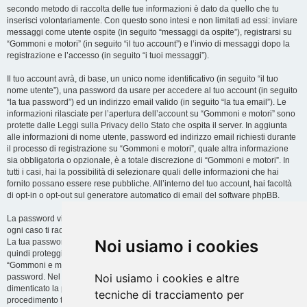
secondo metodo di raccolta delle tue informazioni è dato da quello che tu
inserisci volontariamente. Con questo sono intesi e non limitati ad essi: inviare
messaggi come utente ospite (in seguito “messaggi da ospite”), registrarsi su
“Gommoni e motori” (in seguito “il tuo account”) e l’invio di messaggi dopo la
registrazione e l’accesso (in seguito “i tuoi messaggi”).
Il tuo account avrà, di base, un unico nome identificativo (in seguito “il tuo
nome utente”), una password da usare per accedere al tuo account (in seguito
“la tua password”) ed un indirizzo email valido (in seguito “la tua email”). Le
informazioni rilasciate per l’apertura dell’account su “Gommoni e motori” sono
protette dalle Leggi sulla Privacy dello Stato che ospita il server. In aggiunta
alle informazioni di nome utente, password ed indirizzo email richiesti durante
il processo di registrazione su “Gommoni e motori”, quale altra informazione
sia obbligatoria o opzionale, è a totale discrezione di “Gommoni e motori”. In
tutti i casi, hai la possibilità di selezionare quali delle informazioni che hai
fornito possano essere rese pubbliche. All’interno del tuo account, hai facoltà
di opt-in o opt-out sul generatore automatico di email del software phpBB.
La password viene criptata (hash unidirezionale) per motivi di sicurezza. In
ogni caso ti raccomandiamo di non utilizzare la stessa password in troppi siti.
Noi usiamo i cookies
La tua password è il metodo di accesso al tuo account su “Gommoni e motori”,
quindi proteggila attentamente. Ricorda che in nessuna circostanza affiliati di
“Gommoni e motori”, phpBB o terzi possono legittimamente richiedere la tua
Noi usiamo i cookies e altre
password. Nel caso dimenticassi la tua password, puoi utilizzare l’opzione “Ho
dimenticato la password” prevista dal software phpBB. Durante questo
tecniche di tracciamento per
procedimento ti verrà richiesto il tuo nome utente ed indirizzo email, in modo