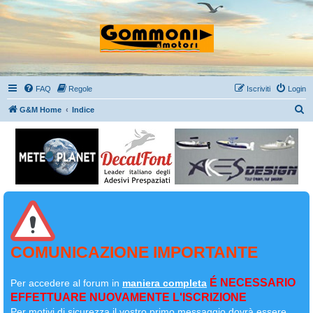
FAQ
Regole
Iscriviti
Login
C
G&M Home
Indice
e
r
c
a
COMUNICAZIONE IMPORTANTE
É NECESSARIO
Per accedere al forum in
maniera completa
EFFETTUARE NUOVAMENTE L'ISCRIZIONE
Per motivi di sicurezza il
vostro primo messaggio dovrà essere