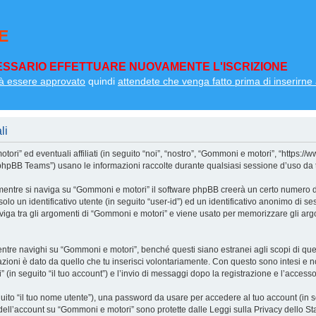
E
SSARIO EFFETTUARE NUOVAMENTE L'ISCRIZIONE
à essere approvato
quindi
attendete che venga fatto prima di inserirne a
li
i” ed eventuali affiliati (in seguito “noi”, “nostro”, “Gommoni e motori”, “https:/
pBB Teams”) usano le informazioni raccolte durante qualsiasi sessione d’uso da te e
mentre si naviga su “Gommoni e motori” il software phpBB creerà un certo numero di 
olo un identificativo utente (in seguito “user-id”) ed un identificativo anonimo di 
iga tra gli argomenti di “Gommoni e motori” e viene usato per memorizzare gli argo
e navighi su “Gommoni e motori”, benché questi siano estranei agli scopi di quest
zioni è dato da quello che tu inserisci volontariamente. Con questo sono intesi e no
(in seguito “il tuo account”) e l’invio di messaggi dopo la registrazione e l’accesso 
eguito “il tuo nome utente”), una password da usare per accedere al tuo account (in s
a dell’account su “Gommoni e motori” sono protette dalle Leggi sulla Privacy dello Sta