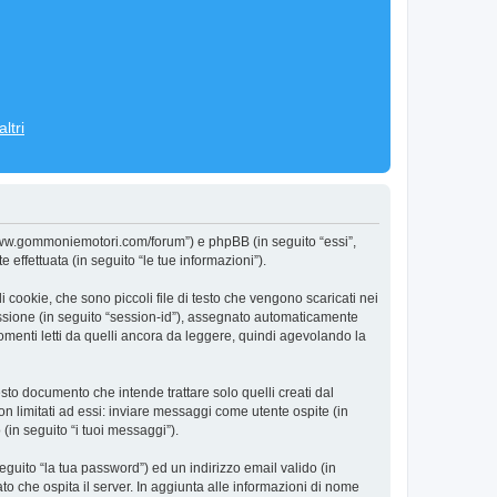
ltri
/www.gommoniemotori.com/forum”) e phpBB (in seguito “essi”,
ffettuata (in seguito “le tue informazioni”).
cookie, che sono piccoli file di testo che vengono scaricati nei
sessione (in seguito “session-id”), assegnato automaticamente
menti letti da quelli ancora da leggere, quindi agevolando la
o documento che intende trattare solo quelli creati dal
n limitati ad essi: inviare messaggi come utente ospite (in
(in seguito “i tuoi messaggi”).
eguito “la tua password”) ed un indirizzo email valido (in
to che ospita il server. In aggiunta alle informazioni di nome