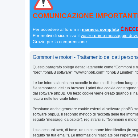
COMUNICAZIONE IMPORTANT
É NECE
Per accedere al forum in
maniera completa
Per motivi di sicurezza il
vostro primo messaggio dovr
Grazie per la comprensione
Gommoni e motori - Trattamento dei dati persona
Questo paragrafo spiega dettagliatamente come “Gommoni e motor
“loro”, “phpBB software”, “www.phpbb.com”, “phpBB Limited”, “ph
Le tue informazioni sono raccolte in due modi. In primo luogo, 
file temporanei del tuo browser. I primi due cookie contengono s
dal software phpBB. Un terzo cookie viene creato quando si nav
lettura nelle tue visite future.
Possiamo anche generare cookie esterni al software phpBB mentr
software phpBB. Il secondo metodo di raccolta delle tue informa
seguito “messaggi da ospite”), registrarsi su “Gommoni e motori” 
Il tuo account avrà, di base, un unico nome identificativo (in s
seguito “la tua email”). Le informazioni rilasciate per l’apertur