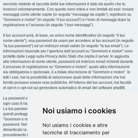
secondo metodo di raccolta delle tue informazioni è dato da quello che tu
inserisci volontariamente. Con questo sono intesi e non limitati ad essi: inviare
messaggi come utente ospite (in seguito “messaggi da ospite”), registrarsi su
“Gommoni e motori” (in seguito “il tuo account”) e l’invio di messaggi dopo la
registrazione e l’accesso (in seguito “i tuoi messaggi”).
Il tuo account avrà, di base, un unico nome identificativo (in seguito “il tuo
nome utente”), una password da usare per accedere al tuo account (in seguito
“la tua password”) ed un indirizzo email valido (in seguito “la tua email”). Le
informazioni rilasciate per l’apertura dell’account su “Gommoni e motori” sono
protette dalle Leggi sulla Privacy dello Stato che ospita il server. In aggiunta
alle informazioni di nome utente, password ed indirizzo email richiesti durante
il processo di registrazione su “Gommoni e motori”, quale altra informazione
sia obbligatoria o opzionale, è a totale discrezione di “Gommoni e motori”. In
tutti i casi, hai la possibilità di selezionare quali delle informazioni che hai
fornito possano essere rese pubbliche. All’interno del tuo account, hai facoltà
di opt-in o opt-out sul generatore automatico di email del software phpBB.
La password viene criptata (hash unidirezionale) per motivi di sicurezza. In
ogni caso ti raccomandiamo di non utilizzare la stessa password in troppi siti.
Noi usiamo i cookies
La tua password è il metodo di accesso al tuo account su “Gommoni e motori”,
quindi proteggila attentamente. Ricorda che in nessuna circostanza affiliati di
“Gommoni e motori”, phpBB o terzi possono legittimamente richiedere la tua
Noi usiamo i cookies e altre
password. Nel caso dimenticassi la tua password, puoi utilizzare l’opzione “Ho
dimenticato la password” prevista dal software phpBB. Durante questo
tecniche di tracciamento per
procedimento ti verrà richiesto il tuo nome utente ed indirizzo email, in modo