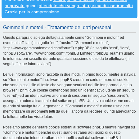
approvato
quindi
attendete che venga fatto prima di inserirne altri
Grazie per la comprensione
Gommoni e motori - Trattamento dei dati personali
Questo paragrafo spiega dettagliatamente come “Gommoni e motori” ed
eventuali affiliati (in seguito “noi”, “nostro”, “Gommoni e motori”,
“https://www.gommoniemotori.com/forum”) e phpBB (in seguito “essi”, “loro”,
“phpBB software”, “www.phpbb.com”, “phpBB Limited”, “phpBB Teams”) usano
le informazioni raccolte durante qualsiasi sessione d’uso da te effettuata (in
seguito “le tue informazioni”).
Le tue informazioni sono raccolte in due modi. In primo luogo, mentre si naviga
su “Gommoni e motori” il software phpBB creerà un certo numero di cookie,
che sono piccoli file di testo che vengono scaricati nei file temporanei del tuo
browser. I primi due cookie contengono solo un identificativo utente (in seguito
“user-id”) ed un identificativo anonimo di sessione (in seguito “session-id”),
assegnato automaticamente dal software phpBB. Un terzo cookie viene creato
quando si naviga tra gli argomenti di “Gommoni e motori” e viene usato per
memorizzare gli argomenti letti da quelli ancora da leggere, quindi agevolando
la lettura nelle tue visite future.
Possiamo anche generare cookie esterni al software phpBB mentre navighi su
“Gommoni e motori”, benché questi siano estranei agli scopi di questo
documento che intende trattare solo quelli creati dal software phpBB. Il