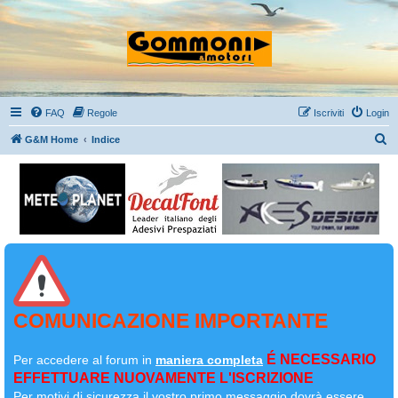
FAQ
Regole
Iscriviti
Login
C
G&M Home
Indice
e
r
c
a
COMUNICAZIONE IMPORTANTE
É NECESSARIO
Per accedere al forum in
maniera completa
EFFETTUARE NUOVAMENTE L'ISCRIZIONE
Per motivi di sicurezza il
vostro primo messaggio dovrà essere