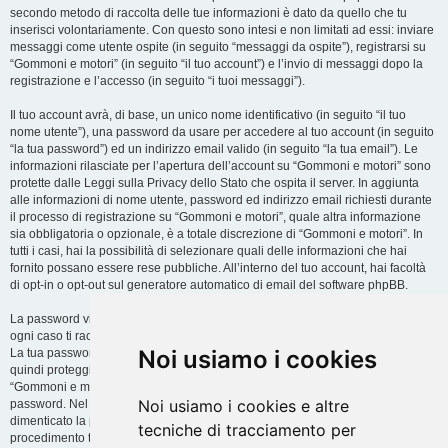
secondo metodo di raccolta delle tue informazioni è dato da quello che tu
inserisci volontariamente. Con questo sono intesi e non limitati ad essi: inviare
messaggi come utente ospite (in seguito “messaggi da ospite”), registrarsi su
“Gommoni e motori” (in seguito “il tuo account”) e l’invio di messaggi dopo la
registrazione e l’accesso (in seguito “i tuoi messaggi”).
Il tuo account avrà, di base, un unico nome identificativo (in seguito “il tuo
nome utente”), una password da usare per accedere al tuo account (in seguito
“la tua password”) ed un indirizzo email valido (in seguito “la tua email”). Le
informazioni rilasciate per l’apertura dell’account su “Gommoni e motori” sono
protette dalle Leggi sulla Privacy dello Stato che ospita il server. In aggiunta
alle informazioni di nome utente, password ed indirizzo email richiesti durante
il processo di registrazione su “Gommoni e motori”, quale altra informazione
sia obbligatoria o opzionale, è a totale discrezione di “Gommoni e motori”. In
tutti i casi, hai la possibilità di selezionare quali delle informazioni che hai
fornito possano essere rese pubbliche. All’interno del tuo account, hai facoltà
di opt-in o opt-out sul generatore automatico di email del software phpBB.
La password viene criptata (hash unidirezionale) per motivi di sicurezza. In
ogni caso ti raccomandiamo di non utilizzare la stessa password in troppi siti.
Noi usiamo i cookies
La tua password è il metodo di accesso al tuo account su “Gommoni e motori”,
quindi proteggila attentamente. Ricorda che in nessuna circostanza affiliati di
“Gommoni e motori”, phpBB o terzi possono legittimamente richiedere la tua
Noi usiamo i cookies e altre
password. Nel caso dimenticassi la tua password, puoi utilizzare l’opzione “Ho
dimenticato la password” prevista dal software phpBB. Durante questo
tecniche di tracciamento per
procedimento ti verrà richiesto il tuo nome utente ed indirizzo email, in modo