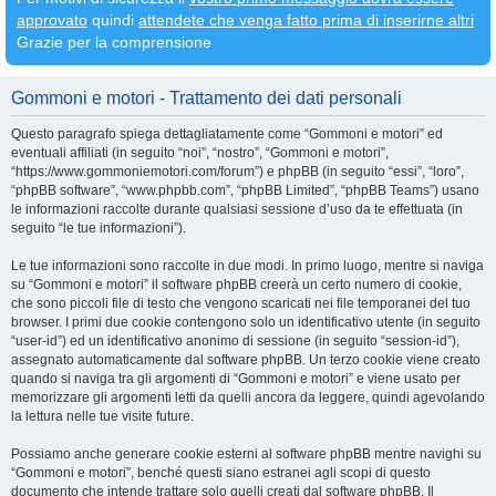
approvato
quindi
attendete che venga fatto prima di inserirne altri
Grazie per la comprensione
Gommoni e motori - Trattamento dei dati personali
Questo paragrafo spiega dettagliatamente come “Gommoni e motori” ed
eventuali affiliati (in seguito “noi”, “nostro”, “Gommoni e motori”,
“https://www.gommoniemotori.com/forum”) e phpBB (in seguito “essi”, “loro”,
“phpBB software”, “www.phpbb.com”, “phpBB Limited”, “phpBB Teams”) usano
le informazioni raccolte durante qualsiasi sessione d’uso da te effettuata (in
seguito “le tue informazioni”).
Le tue informazioni sono raccolte in due modi. In primo luogo, mentre si naviga
su “Gommoni e motori” il software phpBB creerà un certo numero di cookie,
che sono piccoli file di testo che vengono scaricati nei file temporanei del tuo
browser. I primi due cookie contengono solo un identificativo utente (in seguito
“user-id”) ed un identificativo anonimo di sessione (in seguito “session-id”),
assegnato automaticamente dal software phpBB. Un terzo cookie viene creato
quando si naviga tra gli argomenti di “Gommoni e motori” e viene usato per
memorizzare gli argomenti letti da quelli ancora da leggere, quindi agevolando
la lettura nelle tue visite future.
Possiamo anche generare cookie esterni al software phpBB mentre navighi su
“Gommoni e motori”, benché questi siano estranei agli scopi di questo
documento che intende trattare solo quelli creati dal software phpBB. Il