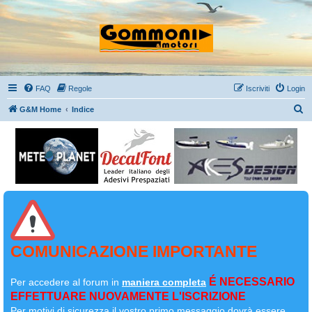
FAQ
Regole
Iscriviti
Login
C
G&M Home
Indice
e
r
c
a
COMUNICAZIONE IMPORTANTE
É NECESSARIO
Per accedere al forum in
maniera completa
EFFETTUARE NUOVAMENTE L'ISCRIZIONE
Per motivi di sicurezza il
vostro primo messaggio dovrà essere