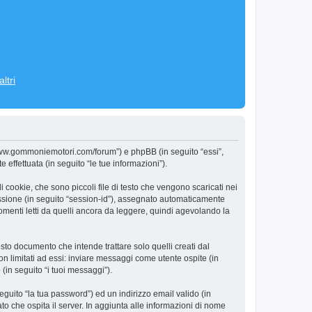
ltri
/www.gommoniemotori.com/forum”) e phpBB (in seguito “essi”,
ffettuata (in seguito “le tue informazioni”).
cookie, che sono piccoli file di testo che vengono scaricati nei
sessione (in seguito “session-id”), assegnato automaticamente
menti letti da quelli ancora da leggere, quindi agevolando la
o documento che intende trattare solo quelli creati dal
n limitati ad essi: inviare messaggi come utente ospite (in
(in seguito “i tuoi messaggi”).
eguito “la tua password”) ed un indirizzo email valido (in
to che ospita il server. In aggiunta alle informazioni di nome