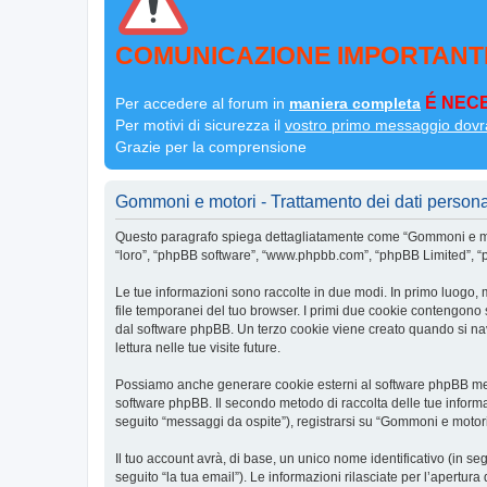
COMUNICAZIONE IMPORTANT
É NECE
Per accedere al forum in
maniera completa
Per motivi di sicurezza il
vostro primo messaggio dovr
Grazie per la comprensione
Gommoni e motori - Trattamento dei dati persona
Questo paragrafo spiega dettagliatamente come “Gommoni e motor
“loro”, “phpBB software”, “www.phpbb.com”, “phpBB Limited”, “ph
Le tue informazioni sono raccolte in due modi. In primo luogo, 
file temporanei del tuo browser. I primi due cookie contengono s
dal software phpBB. Un terzo cookie viene creato quando si nav
lettura nelle tue visite future.
Possiamo anche generare cookie esterni al software phpBB mentr
software phpBB. Il secondo metodo di raccolta delle tue informa
seguito “messaggi da ospite”), registrarsi su “Gommoni e motori” 
Il tuo account avrà, di base, un unico nome identificativo (in s
seguito “la tua email”). Le informazioni rilasciate per l’apertur