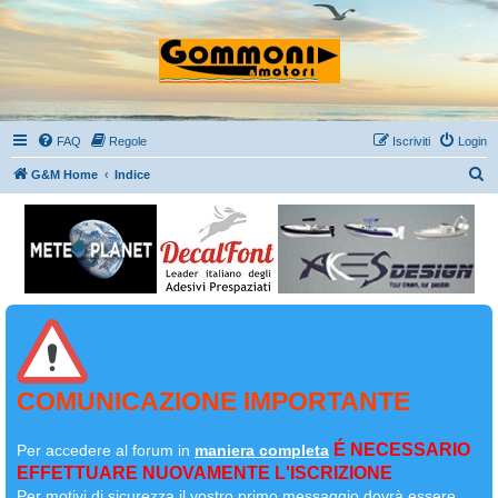
FAQ
Regole
Iscriviti
Login
C
G&M Home
Indice
e
r
c
a
COMUNICAZIONE IMPORTANTE
É NECESSARIO
Per accedere al forum in
maniera completa
EFFETTUARE NUOVAMENTE L'ISCRIZIONE
Per motivi di sicurezza il
vostro primo messaggio dovrà essere