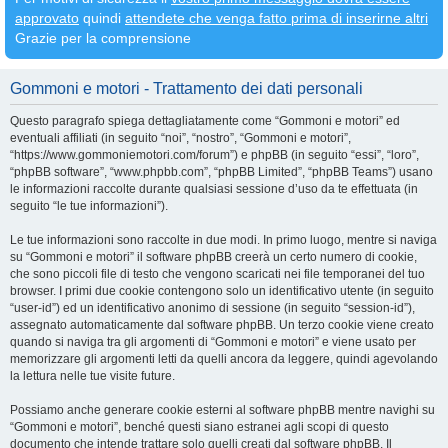
approvato
quindi
attendete che venga fatto prima di inserirne altri
Grazie per la comprensione
Gommoni e motori - Trattamento dei dati personali
Questo paragrafo spiega dettagliatamente come “Gommoni e motori” ed
eventuali affiliati (in seguito “noi”, “nostro”, “Gommoni e motori”,
“https://www.gommoniemotori.com/forum”) e phpBB (in seguito “essi”, “loro”,
“phpBB software”, “www.phpbb.com”, “phpBB Limited”, “phpBB Teams”) usano
le informazioni raccolte durante qualsiasi sessione d’uso da te effettuata (in
seguito “le tue informazioni”).
Le tue informazioni sono raccolte in due modi. In primo luogo, mentre si naviga
su “Gommoni e motori” il software phpBB creerà un certo numero di cookie,
che sono piccoli file di testo che vengono scaricati nei file temporanei del tuo
browser. I primi due cookie contengono solo un identificativo utente (in seguito
“user-id”) ed un identificativo anonimo di sessione (in seguito “session-id”),
assegnato automaticamente dal software phpBB. Un terzo cookie viene creato
quando si naviga tra gli argomenti di “Gommoni e motori” e viene usato per
memorizzare gli argomenti letti da quelli ancora da leggere, quindi agevolando
la lettura nelle tue visite future.
Possiamo anche generare cookie esterni al software phpBB mentre navighi su
“Gommoni e motori”, benché questi siano estranei agli scopi di questo
documento che intende trattare solo quelli creati dal software phpBB. Il