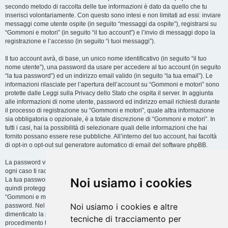
secondo metodo di raccolta delle tue informazioni è dato da quello che tu
inserisci volontariamente. Con questo sono intesi e non limitati ad essi: inviare
messaggi come utente ospite (in seguito “messaggi da ospite”), registrarsi su
“Gommoni e motori” (in seguito “il tuo account”) e l’invio di messaggi dopo la
registrazione e l’accesso (in seguito “i tuoi messaggi”).
Il tuo account avrà, di base, un unico nome identificativo (in seguito “il tuo
nome utente”), una password da usare per accedere al tuo account (in seguito
“la tua password”) ed un indirizzo email valido (in seguito “la tua email”). Le
informazioni rilasciate per l’apertura dell’account su “Gommoni e motori” sono
protette dalle Leggi sulla Privacy dello Stato che ospita il server. In aggiunta
alle informazioni di nome utente, password ed indirizzo email richiesti durante
il processo di registrazione su “Gommoni e motori”, quale altra informazione
sia obbligatoria o opzionale, è a totale discrezione di “Gommoni e motori”. In
tutti i casi, hai la possibilità di selezionare quali delle informazioni che hai
fornito possano essere rese pubbliche. All’interno del tuo account, hai facoltà
di opt-in o opt-out sul generatore automatico di email del software phpBB.
La password viene criptata (hash unidirezionale) per motivi di sicurezza. In
ogni caso ti raccomandiamo di non utilizzare la stessa password in troppi siti.
Noi usiamo i cookies
La tua password è il metodo di accesso al tuo account su “Gommoni e motori”,
quindi proteggila attentamente. Ricorda che in nessuna circostanza affiliati di
“Gommoni e motori”, phpBB o terzi possono legittimamente richiedere la tua
Noi usiamo i cookies e altre
password. Nel caso dimenticassi la tua password, puoi utilizzare l’opzione “Ho
dimenticato la password” prevista dal software phpBB. Durante questo
tecniche di tracciamento per
procedimento ti verrà richiesto il tuo nome utente ed indirizzo email, in modo