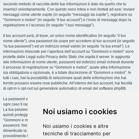
secondo metodo di raccolta delle tue informazioni è dato da quello che tu
inserisci volontariamente. Con questo sono intesi e non limitati ad essi: inviare
messaggi come utente ospite (in seguito “messaggi da ospite”), registrarsi su
“Gommoni e motori” (in seguito “il tuo account”) e l’invio di messaggi dopo la
registrazione e l’accesso (in seguito “i tuoi messaggi”).
Il tuo account avrà, di base, un unico nome identificativo (in seguito “il tuo
nome utente”), una password da usare per accedere al tuo account (in seguito
“la tua password”) ed un indirizzo email valido (in seguito “la tua email”). Le
informazioni rilasciate per l’apertura dell’account su “Gommoni e motori” sono
protette dalle Leggi sulla Privacy dello Stato che ospita il server. In aggiunta
alle informazioni di nome utente, password ed indirizzo email richiesti durante
il processo di registrazione su “Gommoni e motori”, quale altra informazione
sia obbligatoria o opzionale, è a totale discrezione di “Gommoni e motori”. In
tutti i casi, hai la possibilità di selezionare quali delle informazioni che hai
fornito possano essere rese pubbliche. All’interno del tuo account, hai facoltà
di opt-in o opt-out sul generatore automatico di email del software phpBB.
La password viene criptata (hash unidirezionale) per motivi di sicurezza. In
ogni caso ti raccomandiamo di non utilizzare la stessa password in troppi siti.
Noi usiamo i cookies
La tua password è il metodo di accesso al tuo account su “Gommoni e motori”,
quindi proteggila attentamente. Ricorda che in nessuna circostanza affiliati di
“Gommoni e motori”, phpBB o terzi possono legittimamente richiedere la tua
Noi usiamo i cookies e altre
password. Nel caso dimenticassi la tua password, puoi utilizzare l’opzione “Ho
dimenticato la password” prevista dal software phpBB. Durante questo
tecniche di tracciamento per
procedimento ti verrà richiesto il tuo nome utente ed indirizzo email, in modo