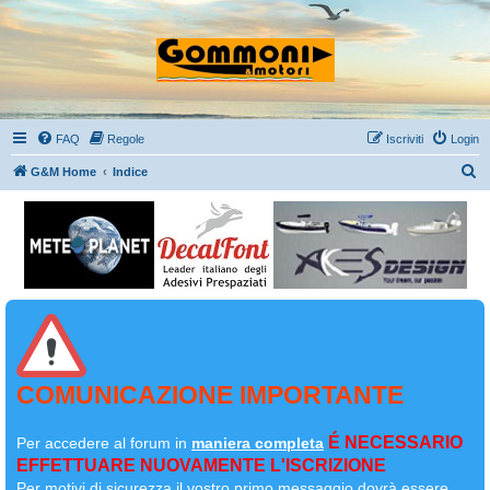
FAQ
Regole
Iscriviti
Login
C
G&M Home
Indice
e
r
c
a
COMUNICAZIONE IMPORTANTE
É NECESSARIO
Per accedere al forum in
maniera completa
EFFETTUARE NUOVAMENTE L'ISCRIZIONE
Per motivi di sicurezza il
vostro primo messaggio dovrà essere