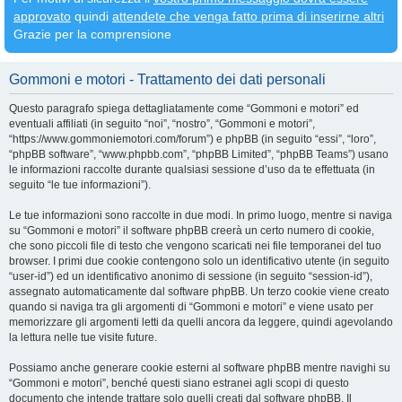
approvato
quindi
attendete che venga fatto prima di inserirne altri
Grazie per la comprensione
Gommoni e motori - Trattamento dei dati personali
Questo paragrafo spiega dettagliatamente come “Gommoni e motori” ed
eventuali affiliati (in seguito “noi”, “nostro”, “Gommoni e motori”,
“https://www.gommoniemotori.com/forum”) e phpBB (in seguito “essi”, “loro”,
“phpBB software”, “www.phpbb.com”, “phpBB Limited”, “phpBB Teams”) usano
le informazioni raccolte durante qualsiasi sessione d’uso da te effettuata (in
seguito “le tue informazioni”).
Le tue informazioni sono raccolte in due modi. In primo luogo, mentre si naviga
su “Gommoni e motori” il software phpBB creerà un certo numero di cookie,
che sono piccoli file di testo che vengono scaricati nei file temporanei del tuo
browser. I primi due cookie contengono solo un identificativo utente (in seguito
“user-id”) ed un identificativo anonimo di sessione (in seguito “session-id”),
assegnato automaticamente dal software phpBB. Un terzo cookie viene creato
quando si naviga tra gli argomenti di “Gommoni e motori” e viene usato per
memorizzare gli argomenti letti da quelli ancora da leggere, quindi agevolando
la lettura nelle tue visite future.
Possiamo anche generare cookie esterni al software phpBB mentre navighi su
“Gommoni e motori”, benché questi siano estranei agli scopi di questo
documento che intende trattare solo quelli creati dal software phpBB. Il