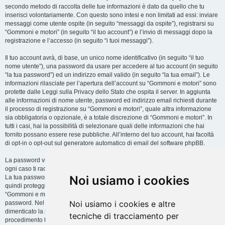
secondo metodo di raccolta delle tue informazioni è dato da quello che tu
inserisci volontariamente. Con questo sono intesi e non limitati ad essi: inviare
messaggi come utente ospite (in seguito “messaggi da ospite”), registrarsi su
“Gommoni e motori” (in seguito “il tuo account”) e l’invio di messaggi dopo la
registrazione e l’accesso (in seguito “i tuoi messaggi”).
Il tuo account avrà, di base, un unico nome identificativo (in seguito “il tuo
nome utente”), una password da usare per accedere al tuo account (in seguito
“la tua password”) ed un indirizzo email valido (in seguito “la tua email”). Le
informazioni rilasciate per l’apertura dell’account su “Gommoni e motori” sono
protette dalle Leggi sulla Privacy dello Stato che ospita il server. In aggiunta
alle informazioni di nome utente, password ed indirizzo email richiesti durante
il processo di registrazione su “Gommoni e motori”, quale altra informazione
sia obbligatoria o opzionale, è a totale discrezione di “Gommoni e motori”. In
tutti i casi, hai la possibilità di selezionare quali delle informazioni che hai
fornito possano essere rese pubbliche. All’interno del tuo account, hai facoltà
di opt-in o opt-out sul generatore automatico di email del software phpBB.
La password viene criptata (hash unidirezionale) per motivi di sicurezza. In
ogni caso ti raccomandiamo di non utilizzare la stessa password in troppi siti.
Noi usiamo i cookies
La tua password è il metodo di accesso al tuo account su “Gommoni e motori”,
quindi proteggila attentamente. Ricorda che in nessuna circostanza affiliati di
“Gommoni e motori”, phpBB o terzi possono legittimamente richiedere la tua
Noi usiamo i cookies e altre
password. Nel caso dimenticassi la tua password, puoi utilizzare l’opzione “Ho
dimenticato la password” prevista dal software phpBB. Durante questo
tecniche di tracciamento per
procedimento ti verrà richiesto il tuo nome utente ed indirizzo email, in modo