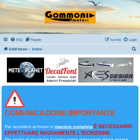
FAQ
Regole
Iscriviti
Login
C
G&M Home
Indice
e
r
c
a
COMUNICAZIONE IMPORTANTE
É NECESSARIO
Per accedere al forum in
maniera completa
EFFETTUARE NUOVAMENTE L'ISCRIZIONE
Per motivi di sicurezza il
vostro primo messaggio dovrà essere