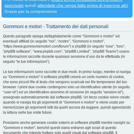
approvato
quindi
attendete che venga fatto prima di inserirne altri
Grazie per la comprensione
Gommoni e motori - Trattamento dei dati personali
Questo paragrafo spiega dettagliatamente come “Gommoni e motori” ed
eventuali affiliati (in seguito “noi”, “nostro”, “Gommoni e motori”,
“https://www.gommoniemotori.com/forum”) e phpBB (in seguito “essi”, “loro”,
“phpBB software”, “www.phpbb.com”, “phpBB Limited”, “phpBB Teams”) usano
le informazioni raccolte durante qualsiasi sessione d’uso da te effettuata (in
seguito “le tue informazioni”).
Le tue informazioni sono raccolte in due modi. In primo luogo, mentre si naviga
su “Gommoni e motori” il software phpBB creerà un certo numero di cookie,
che sono piccoli file di testo che vengono scaricati nei file temporanei del tuo
browser. I primi due cookie contengono solo un identificativo utente (in seguito
“user-id”) ed un identificativo anonimo di sessione (in seguito “session-id”),
assegnato automaticamente dal software phpBB. Un terzo cookie viene creato
quando si naviga tra gli argomenti di “Gommoni e motori” e viene usato per
memorizzare gli argomenti letti da quelli ancora da leggere, quindi agevolando
la lettura nelle tue visite future.
Possiamo anche generare cookie esterni al software phpBB mentre navighi su
“Gommoni e motori”, benché questi siano estranei agli scopi di questo
documento che intende trattare solo quelli creati dal software phpBB. Il