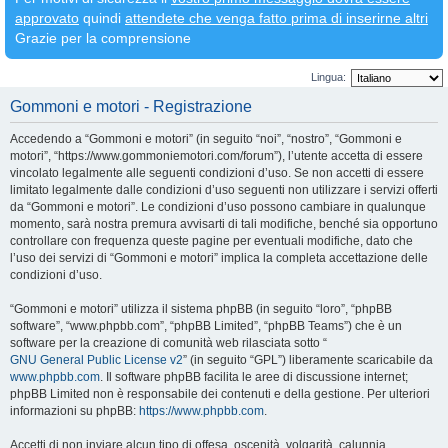
approvato
quindi
attendete che venga fatto prima di inserirne altri
Grazie per la comprensione
Lingua:
Gommoni e motori - Registrazione
Accedendo a “Gommoni e motori” (in seguito “noi”, “nostro”, “Gommoni e
motori”, “https://www.gommoniemotori.com/forum”), l’utente accetta di essere
vincolato legalmente alle seguenti condizioni d’uso. Se non accetti di essere
limitato legalmente dalle condizioni d’uso seguenti non utilizzare i servizi offerti
da “Gommoni e motori”. Le condizioni d’uso possono cambiare in qualunque
momento, sarà nostra premura avvisarti di tali modifiche, benché sia opportuno
controllare con frequenza queste pagine per eventuali modifiche, dato che
l’uso dei servizi di “Gommoni e motori” implica la completa accettazione delle
condizioni d’uso.
“Gommoni e motori” utilizza il sistema phpBB (in seguito “loro”, “phpBB
software”, “www.phpbb.com”, “phpBB Limited”, “phpBB Teams”) che è un
software per la creazione di comunità web rilasciata sotto “
GNU General Public License v2
” (in seguito “GPL”) liberamente scaricabile da
www.phpbb.com
. Il software phpBB facilita le aree di discussione internet;
phpBB Limited non è responsabile dei contenuti e della gestione. Per ulteriori
informazioni su phpBB:
https://www.phpbb.com
.
Accetti di non inviare alcun tipo di offesa, oscenità, volgarità, calunnia,