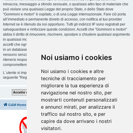
minaccia, messaggio a sfondo sessuale, o qualsiasi altro tipo di materiale che
può violare una qualsiasi Legge del proprio Stato, o dello Stato dove
“Gommoni e motori” è ospitato, o di una Legge internazionale. Fare ciò porta
all’immediato e permanente divieto di accesso, con notifica al tuo provider
Internet se è ritenuto da noi opportuno. Tutti gli indirizzi IP sono registrati per
salvaguardare e rinforzare queste condizioni. Accetti che “Gommoni e motori”
abbia il diritto di rimuovere, riscrivere, spostare o chiudere qualsiasi argomento
in qualsiasi momento lo ritenga necessario. Come fruitore di questo servizio,
accetti che ogni informazione (dato personale) tu abbia inviato sia conservata
in un database. Al contempo queste informazioni non saranno divulgate a
nessuno senza il tuo consenso, né “Gommoni e motori” o phpBB sono da
Noi usiamo i cookies
ritenersi responsabili per qualsiasi violazione al sistema che possa
compromettere queste informazioni.
Noi usiamo i cookies e altre
L´utente si impegna a rispettare le regole del forum indicate nella sezione
seguente "Regole":
Guarda le regole del Forum
tecniche di tracciamento per
migliorare la tua esperienza di
navigazione nel nostro sito, per
mostrarti contenuti personalizzati
G&M Home
Indice
Cancella cookie
Tutti gli orari sono
UTC+02:00
e annunci mirati, per analizzare il
traffico sul nostro sito, e per
capire da dove arrivano i nostri
visitatori.