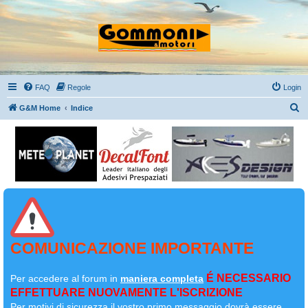
FAQ
Regole
Login
C
G&M Home
Indice
e
r
c
a
COMUNICAZIONE IMPORTANTE
É NECESSARIO
Per accedere al forum in
maniera completa
EFFETTUARE NUOVAMENTE L'ISCRIZIONE
Per motivi di sicurezza il
vostro primo messaggio dovrà essere