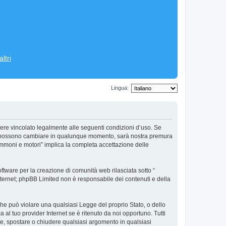
ltri
Lingua:
ere vincolato legalmente alle seguenti condizioni d’uso. Se
’uso possono cambiare in qualunque momento, sarà nostra premura
ommoni e motori” implica la completa accettazione delle
tware per la creazione di comunità web rilasciata sotto “
 internet; phpBB Limited non è responsabile dei contenuti e della
 che può violare una qualsiasi Legge del proprio Stato, o dello
al tuo provider Internet se è ritenuto da noi opportuno. Tutti
vere, spostare o chiudere qualsiasi argomento in qualsiasi