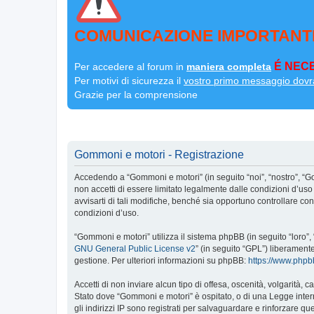
COMUNICAZIONE IMPORTANT
É NECE
Per accedere al forum in
maniera completa
Per motivi di sicurezza il
vostro primo messaggio dovr
Grazie per la comprensione
Gommoni e motori - Registrazione
Accedendo a “Gommoni e motori” (in seguito “noi”, “nostro”, “G
non accetti di essere limitato legalmente dalle condizioni d’u
avvisarti di tali modifiche, benché sia opportuno controllare c
condizioni d’uso.
“Gommoni e motori” utilizza il sistema phpBB (in seguito “loro
GNU General Public License v2
” (in seguito “GPL”) liberament
gestione. Per ulteriori informazioni su phpBB:
https://www.php
Accetti di non inviare alcun tipo di offesa, oscenità, volgarità,
Stato dove “Gommoni e motori” è ospitato, o di una Legge interna
gli indirizzi IP sono registrati per salvaguardare e rinforzare q