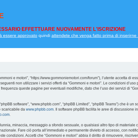
E
SSARIO EFFETTUARE NUOVAMENTE L'ISCRIZIONE
à essere approvato
quindi
attendete che venga fatto prima di inserirne a
ommoni e motori”, “https://www.gommoniemotori.com/forum”), l’utente accetta di ess
so seguenti non utilizzare i servizi offerti da “Gommoni e motori”. Le condizioni d
on frequenza queste pagine per eventuali modifiche, dato che l’uso dei servizi di “G
”, “phpBB software”, “www.phpbb.com”, “phpBB Limited”, “phpBB Teams”) che è un sof
e scaricabile da
www.phpbb.com
. Il software phpBB facilita le aree di discussione
bb.com
.
 calunnia, minaccia, messaggio a sfondo sessuale, o qualsiasi altro tipo di materiale
zionale. Fare ciò porta all’immediato e permanente divieto di accesso, con notifica 
ueste condizioni. Accetti che “Gommoni e motori” abbia il diritto di rimuovere, riscri