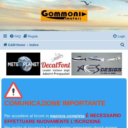
FAQ
Regole
Login
C
G&M Home
Indice
e
r
c
a
COMUNICAZIONE IMPORTANTE
É NECESSARIO
Per accedere al forum in
maniera completa
EFFETTUARE NUOVAMENTE L'ISCRIZIONE
Per motivi di sicurezza il
vostro primo messaggio dovrà essere