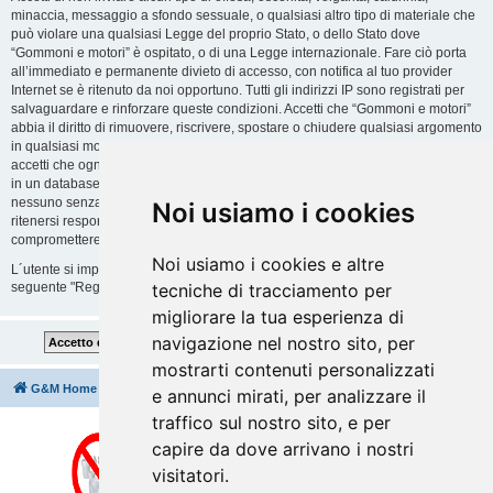
minaccia, messaggio a sfondo sessuale, o qualsiasi altro tipo di materiale che
può violare una qualsiasi Legge del proprio Stato, o dello Stato dove
“Gommoni e motori” è ospitato, o di una Legge internazionale. Fare ciò porta
all’immediato e permanente divieto di accesso, con notifica al tuo provider
Internet se è ritenuto da noi opportuno. Tutti gli indirizzi IP sono registrati per
salvaguardare e rinforzare queste condizioni. Accetti che “Gommoni e motori”
abbia il diritto di rimuovere, riscrivere, spostare o chiudere qualsiasi argomento
in qualsiasi momento lo ritenga necessario. Come fruitore di questo servizio,
accetti che ogni informazione (dato personale) tu abbia inviato sia conservata
in un database. Al contempo queste informazioni non saranno divulgate a
nessuno senza il tuo consenso, né “Gommoni e motori” o phpBB sono da
Noi usiamo i cookies
ritenersi responsabili per qualsiasi violazione al sistema che possa
compromettere queste informazioni.
Noi usiamo i cookies e altre
L´utente si impegna a rispettare le regole del forum indicate nella sezione
seguente "Regole":
Guarda le regole del Forum
tecniche di tracciamento per
migliorare la tua esperienza di
navigazione nel nostro sito, per
mostrarti contenuti personalizzati
G&M Home
Indice
Cancella cookie
Tutti gli orari sono
UTC+02:00
e annunci mirati, per analizzare il
traffico sul nostro sito, e per
capire da dove arrivano i nostri
visitatori.