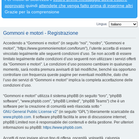
approvato
quindi
attendete che venga fatto prima di inserirne altri
Grazie per la comprensione
Lingua:
Gommoni e motori - Registrazione
Accedendo a “Gommoni e motori” (in seguito “noi”, “nostro”, “Gommoni e
motori”, “https://www.gommoniemotori.com/forum”), l’utente accetta di essere
vincolato legalmente alle seguenti condizioni d’uso. Se non accetti di essere
limitato legalmente dalle condizioni d’uso seguenti non utilizzare i servizi offerti
da “Gommoni e motori”. Le condizioni d’uso possono cambiare in qualunque
momento, sarà nostra premura avvisarti di tali modifiche, benché sia opportuno
controllare con frequenza queste pagine per eventuali modifiche, dato che
l’uso dei servizi di “Gommoni e motori” implica la completa accettazione delle
condizioni d’uso.
“Gommoni e motori” utilizza il sistema phpBB (in seguito “loro”, “phpBB
software”, “www.phpbb.com”, “phpBB Limited”, “phpBB Teams”) che è un
software per la creazione di comunità web rilasciata sotto “
GNU General Public License v2
” (in seguito “GPL”) liberamente scaricabile da
www.phpbb.com
. Il software phpBB facilita le aree di discussione internet;
phpBB Limited non è responsabile dei contenuti e della gestione. Per ulteriori
informazioni su phpBB:
https://www.phpbb.com
.
Accetti di non inviare alcun tipo di offesa, oscenità, volgarità, calunnia,