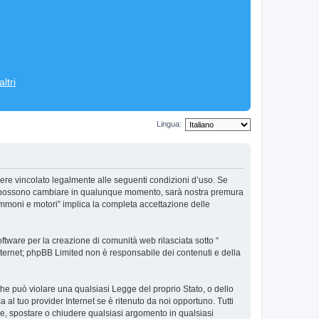
ltri
Lingua:
ere vincolato legalmente alle seguenti condizioni d’uso. Se
’uso possono cambiare in qualunque momento, sarà nostra premura
ommoni e motori” implica la completa accettazione delle
tware per la creazione di comunità web rilasciata sotto “
 internet; phpBB Limited non è responsabile dei contenuti e della
 che può violare una qualsiasi Legge del proprio Stato, o dello
al tuo provider Internet se è ritenuto da noi opportuno. Tutti
vere, spostare o chiudere qualsiasi argomento in qualsiasi