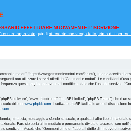
E
SSARIO EFFETTUARE NUOVAMENTE L'ISCRIZIONE
à essere approvato
quindi
attendete che venga fatto prima di inserirne a
ommoni e motori”, “https://www.gommoniemotori.com/forum”), l’utente accetta di ess
so seguenti non utilizzare i servizi offerti da “Gommoni e motori”. Le condizioni d
on frequenza queste pagine per eventuali modifiche, dato che l’uso dei servizi di “G
”, “phpBB software”, “www.phpbb.com”, “phpBB Limited”, “phpBB Teams”) che è un sof
e scaricabile da
www.phpbb.com
. Il software phpBB facilita le aree di discussione
bb.com
.
 calunnia, minaccia, messaggio a sfondo sessuale, o qualsiasi altro tipo di materiale
zionale. Fare ciò porta all’immediato e permanente divieto di accesso, con notifica 
ueste condizioni. Accetti che “Gommoni e motori” abbia il diritto di rimuovere, riscri