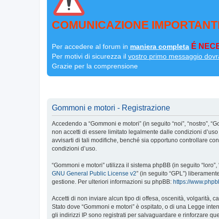
COMUNICAZIONE IMPORTANT
É NECE
Per accedere al forum in
maniera completa
Per motivi di sicurezza il
vostro primo messaggio dovr
Grazie per la comprensione
Gommoni e motori - Registrazione
Accedendo a “Gommoni e motori” (in seguito “noi”, “nostro”, “G
non accetti di essere limitato legalmente dalle condizioni d’u
avvisarti di tali modifiche, benché sia opportuno controllare c
condizioni d’uso.
“Gommoni e motori” utilizza il sistema phpBB (in seguito “loro
GNU General Public License v2
” (in seguito “GPL”) liberament
gestione. Per ulteriori informazioni su phpBB:
https://www.php
Accetti di non inviare alcun tipo di offesa, oscenità, volgarità,
Stato dove “Gommoni e motori” è ospitato, o di una Legge interna
gli indirizzi IP sono registrati per salvaguardare e rinforzare q