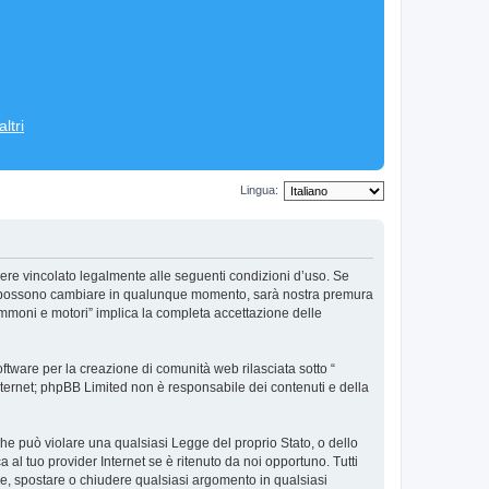
ltri
Lingua:
ere vincolato legalmente alle seguenti condizioni d’uso. Se
’uso possono cambiare in qualunque momento, sarà nostra premura
ommoni e motori” implica la completa accettazione delle
tware per la creazione di comunità web rilasciata sotto “
 internet; phpBB Limited non è responsabile dei contenuti e della
 che può violare una qualsiasi Legge del proprio Stato, o dello
al tuo provider Internet se è ritenuto da noi opportuno. Tutti
vere, spostare o chiudere qualsiasi argomento in qualsiasi