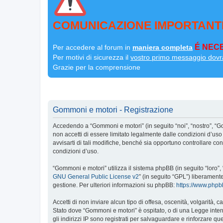
COMUNICAZIONE IMPORTANT
É NECE
Per accedere al forum in
maniera completa
Per motivi di sicurezza il
vostro primo messaggio dovr
Grazie per la comprensione
Gommoni e motori - Registrazione
Accedendo a “Gommoni e motori” (in seguito “noi”, “nostro”, “G
non accetti di essere limitato legalmente dalle condizioni d’u
avvisarti di tali modifiche, benché sia opportuno controllare c
condizioni d’uso.
“Gommoni e motori” utilizza il sistema phpBB (in seguito “loro
GNU General Public License v2
” (in seguito “GPL”) liberament
gestione. Per ulteriori informazioni su phpBB:
https://www.php
Accetti di non inviare alcun tipo di offesa, oscenità, volgarità,
Stato dove “Gommoni e motori” è ospitato, o di una Legge interna
gli indirizzi IP sono registrati per salvaguardare e rinforzare q