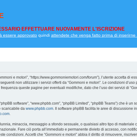
E
SSARIO EFFETTUARE NUOVAMENTE L'ISCRIZIONE
à essere approvato
quindi
attendete che venga fatto prima di inserirne a
ommoni e motori”, “https://www.gommoniemotori.com/forum”), l’utente accetta di ess
so seguenti non utilizzare i servizi offerti da “Gommoni e motori”. Le condizioni d
on frequenza queste pagine per eventuali modifiche, dato che l’uso dei servizi di “G
”, “phpBB software”, “www.phpbb.com”, “phpBB Limited”, “phpBB Teams”) che è un sof
e scaricabile da
www.phpbb.com
. Il software phpBB facilita le aree di discussione
bb.com
.
 calunnia, minaccia, messaggio a sfondo sessuale, o qualsiasi altro tipo di materiale
zionale. Fare ciò porta all’immediato e permanente divieto di accesso, con notifica 
ueste condizioni. Accetti che “Gommoni e motori” abbia il diritto di rimuovere, riscri