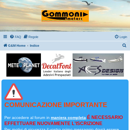
FAQ
Regole
Login
C
G&M Home
Indice
e
r
c
a
COMUNICAZIONE IMPORTANTE
É NECESSARIO
Per accedere al forum in
maniera completa
EFFETTUARE NUOVAMENTE L'ISCRIZIONE
Per motivi di sicurezza il
vostro primo messaggio dovrà essere