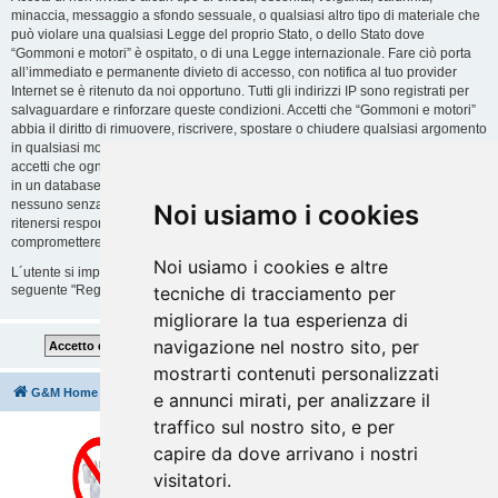
minaccia, messaggio a sfondo sessuale, o qualsiasi altro tipo di materiale che
può violare una qualsiasi Legge del proprio Stato, o dello Stato dove
“Gommoni e motori” è ospitato, o di una Legge internazionale. Fare ciò porta
all’immediato e permanente divieto di accesso, con notifica al tuo provider
Internet se è ritenuto da noi opportuno. Tutti gli indirizzi IP sono registrati per
salvaguardare e rinforzare queste condizioni. Accetti che “Gommoni e motori”
abbia il diritto di rimuovere, riscrivere, spostare o chiudere qualsiasi argomento
in qualsiasi momento lo ritenga necessario. Come fruitore di questo servizio,
accetti che ogni informazione (dato personale) tu abbia inviato sia conservata
in un database. Al contempo queste informazioni non saranno divulgate a
nessuno senza il tuo consenso, né “Gommoni e motori” o phpBB sono da
Noi usiamo i cookies
ritenersi responsabili per qualsiasi violazione al sistema che possa
compromettere queste informazioni.
Noi usiamo i cookies e altre
L´utente si impegna a rispettare le regole del forum indicate nella sezione
seguente "Regole":
Guarda le regole del Forum
tecniche di tracciamento per
migliorare la tua esperienza di
navigazione nel nostro sito, per
mostrarti contenuti personalizzati
G&M Home
Indice
Cancella cookie
Tutti gli orari sono
UTC+02:00
e annunci mirati, per analizzare il
traffico sul nostro sito, e per
capire da dove arrivano i nostri
visitatori.