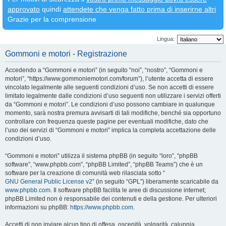
approvato
quindi
attendete che venga fatto prima di inserirne altri
Grazie per la comprensione
Lingua:
Gommoni e motori - Registrazione
Accedendo a “Gommoni e motori” (in seguito “noi”, “nostro”, “Gommoni e
motori”, “https://www.gommoniemotori.com/forum”), l’utente accetta di essere
vincolato legalmente alle seguenti condizioni d’uso. Se non accetti di essere
limitato legalmente dalle condizioni d’uso seguenti non utilizzare i servizi offerti
da “Gommoni e motori”. Le condizioni d’uso possono cambiare in qualunque
momento, sarà nostra premura avvisarti di tali modifiche, benché sia opportuno
controllare con frequenza queste pagine per eventuali modifiche, dato che
l’uso dei servizi di “Gommoni e motori” implica la completa accettazione delle
condizioni d’uso.
“Gommoni e motori” utilizza il sistema phpBB (in seguito “loro”, “phpBB
software”, “www.phpbb.com”, “phpBB Limited”, “phpBB Teams”) che è un
software per la creazione di comunità web rilasciata sotto “
GNU General Public License v2
” (in seguito “GPL”) liberamente scaricabile da
www.phpbb.com
. Il software phpBB facilita le aree di discussione internet;
phpBB Limited non è responsabile dei contenuti e della gestione. Per ulteriori
informazioni su phpBB:
https://www.phpbb.com
.
Accetti di non inviare alcun tipo di offesa, oscenità, volgarità, calunnia,