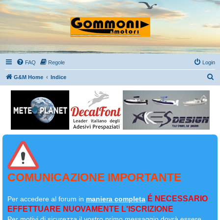
FAQ
Regole
Login
C
G&M Home
Indice
e
r
c
a
COMUNICAZIONE IMPORTANTE
É NECESSARIO
Per accedere al forum in
maniera completa
EFFETTUARE NUOVAMENTE L'ISCRIZIONE
Per motivi di sicurezza il
vostro primo messaggio dovrà essere