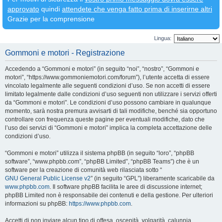
approvato
quindi
attendete che venga fatto prima di inserirne altri
Grazie per la comprensione
Lingua:
Gommoni e motori - Registrazione
Accedendo a “Gommoni e motori” (in seguito “noi”, “nostro”, “Gommoni e
motori”, “https://www.gommoniemotori.com/forum”), l’utente accetta di essere
vincolato legalmente alle seguenti condizioni d’uso. Se non accetti di essere
limitato legalmente dalle condizioni d’uso seguenti non utilizzare i servizi offerti
da “Gommoni e motori”. Le condizioni d’uso possono cambiare in qualunque
momento, sarà nostra premura avvisarti di tali modifiche, benché sia opportuno
controllare con frequenza queste pagine per eventuali modifiche, dato che
l’uso dei servizi di “Gommoni e motori” implica la completa accettazione delle
condizioni d’uso.
“Gommoni e motori” utilizza il sistema phpBB (in seguito “loro”, “phpBB
software”, “www.phpbb.com”, “phpBB Limited”, “phpBB Teams”) che è un
software per la creazione di comunità web rilasciata sotto “
GNU General Public License v2
” (in seguito “GPL”) liberamente scaricabile da
www.phpbb.com
. Il software phpBB facilita le aree di discussione internet;
phpBB Limited non è responsabile dei contenuti e della gestione. Per ulteriori
informazioni su phpBB:
https://www.phpbb.com
.
Accetti di non inviare alcun tipo di offesa, oscenità, volgarità, calunnia,