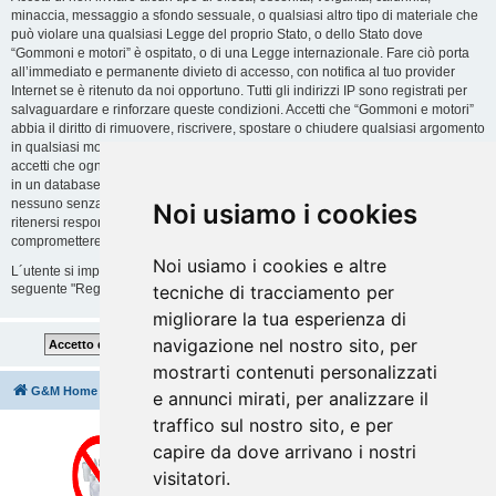
minaccia, messaggio a sfondo sessuale, o qualsiasi altro tipo di materiale che
può violare una qualsiasi Legge del proprio Stato, o dello Stato dove
“Gommoni e motori” è ospitato, o di una Legge internazionale. Fare ciò porta
all’immediato e permanente divieto di accesso, con notifica al tuo provider
Internet se è ritenuto da noi opportuno. Tutti gli indirizzi IP sono registrati per
salvaguardare e rinforzare queste condizioni. Accetti che “Gommoni e motori”
abbia il diritto di rimuovere, riscrivere, spostare o chiudere qualsiasi argomento
in qualsiasi momento lo ritenga necessario. Come fruitore di questo servizio,
accetti che ogni informazione (dato personale) tu abbia inviato sia conservata
in un database. Al contempo queste informazioni non saranno divulgate a
nessuno senza il tuo consenso, né “Gommoni e motori” o phpBB sono da
Noi usiamo i cookies
ritenersi responsabili per qualsiasi violazione al sistema che possa
compromettere queste informazioni.
Noi usiamo i cookies e altre
L´utente si impegna a rispettare le regole del forum indicate nella sezione
seguente "Regole":
Guarda le regole del Forum
tecniche di tracciamento per
migliorare la tua esperienza di
navigazione nel nostro sito, per
mostrarti contenuti personalizzati
G&M Home
Indice
Cancella cookie
Tutti gli orari sono
UTC+02:00
e annunci mirati, per analizzare il
traffico sul nostro sito, e per
capire da dove arrivano i nostri
visitatori.