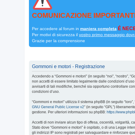
COMUNICAZIONE IMPORTANT
É NECE
Per accedere al forum in
maniera completa
Per motivi di sicurezza il
vostro primo messaggio dovr
Grazie per la comprensione
Gommoni e motori - Registrazione
Accedendo a “Gommoni e motori” (in seguito “noi”, “nostro”, “G
non accetti di essere limitato legalmente dalle condizioni d’u
avvisarti di tali modifiche, benché sia opportuno controllare c
condizioni d’uso.
“Gommoni e motori” utilizza il sistema phpBB (in seguito “loro
GNU General Public License v2
” (in seguito “GPL”) liberament
gestione. Per ulteriori informazioni su phpBB:
https://www.php
Accetti di non inviare alcun tipo di offesa, oscenità, volgarità,
Stato dove “Gommoni e motori” è ospitato, o di una Legge interna
gli indirizzi IP sono registrati per salvaguardare e rinforzare q