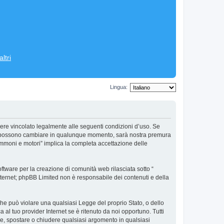
ltri
Lingua:
ere vincolato legalmente alle seguenti condizioni d’uso. Se
’uso possono cambiare in qualunque momento, sarà nostra premura
ommoni e motori” implica la completa accettazione delle
tware per la creazione di comunità web rilasciata sotto “
 internet; phpBB Limited non è responsabile dei contenuti e della
 che può violare una qualsiasi Legge del proprio Stato, o dello
al tuo provider Internet se è ritenuto da noi opportuno. Tutti
vere, spostare o chiudere qualsiasi argomento in qualsiasi