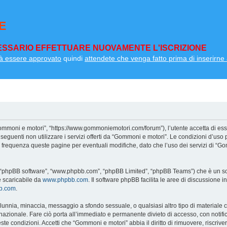
E
SSARIO EFFETTUARE NUOVAMENTE L'ISCRIZIONE
à essere approvato
quindi
attendete che venga fatto prima di inserirne a
ommoni e motori”, “https://www.gommoniemotori.com/forum”), l’utente accetta di ess
so seguenti non utilizzare i servizi offerti da “Gommoni e motori”. Le condizioni d
on frequenza queste pagine per eventuali modifiche, dato che l’uso dei servizi di “G
”, “phpBB software”, “www.phpbb.com”, “phpBB Limited”, “phpBB Teams”) che è un sof
e scaricabile da
www.phpbb.com
. Il software phpBB facilita le aree di discussione
bb.com
.
 calunnia, minaccia, messaggio a sfondo sessuale, o qualsiasi altro tipo di materiale
zionale. Fare ciò porta all’immediato e permanente divieto di accesso, con notifica 
ueste condizioni. Accetti che “Gommoni e motori” abbia il diritto di rimuovere, riscri