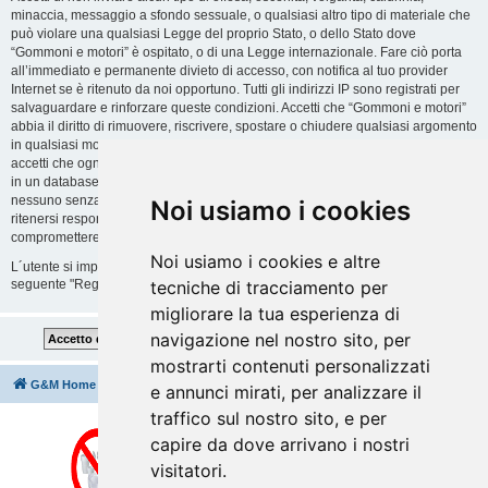
minaccia, messaggio a sfondo sessuale, o qualsiasi altro tipo di materiale che
può violare una qualsiasi Legge del proprio Stato, o dello Stato dove
“Gommoni e motori” è ospitato, o di una Legge internazionale. Fare ciò porta
all’immediato e permanente divieto di accesso, con notifica al tuo provider
Internet se è ritenuto da noi opportuno. Tutti gli indirizzi IP sono registrati per
salvaguardare e rinforzare queste condizioni. Accetti che “Gommoni e motori”
abbia il diritto di rimuovere, riscrivere, spostare o chiudere qualsiasi argomento
in qualsiasi momento lo ritenga necessario. Come fruitore di questo servizio,
accetti che ogni informazione (dato personale) tu abbia inviato sia conservata
in un database. Al contempo queste informazioni non saranno divulgate a
nessuno senza il tuo consenso, né “Gommoni e motori” o phpBB sono da
Noi usiamo i cookies
ritenersi responsabili per qualsiasi violazione al sistema che possa
compromettere queste informazioni.
Noi usiamo i cookies e altre
L´utente si impegna a rispettare le regole del forum indicate nella sezione
seguente "Regole":
Guarda le regole del Forum
tecniche di tracciamento per
migliorare la tua esperienza di
navigazione nel nostro sito, per
mostrarti contenuti personalizzati
G&M Home
Indice
Cancella cookie
Tutti gli orari sono
UTC+02:00
e annunci mirati, per analizzare il
traffico sul nostro sito, e per
capire da dove arrivano i nostri
visitatori.