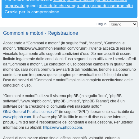
approvato
quindi
attendete che venga fatto prima di inserirne altri
Grazie per la comprensione
Lingua:
Gommoni e motori - Registrazione
Accedendo a “Gommoni e motori” (in seguito “noi”, “nostro”, “Gommoni e
motori”, “https://www.gommoniemotori.com/forum”), l’utente accetta di essere
vincolato legalmente alle seguenti condizioni d’uso. Se non accetti di essere
limitato legalmente dalle condizioni d’uso seguenti non utilizzare i servizi offerti
da “Gommoni e motori”. Le condizioni d’uso possono cambiare in qualunque
momento, sarà nostra premura avvisarti di tali modifiche, benché sia opportuno
controllare con frequenza queste pagine per eventuali modifiche, dato che
l’uso dei servizi di “Gommoni e motori” implica la completa accettazione delle
condizioni d’uso.
“Gommoni e motori” utilizza il sistema phpBB (in seguito “loro”, “phpBB
software”, “www.phpbb.com”, “phpBB Limited”, “phpBB Teams”) che è un
software per la creazione di comunità web rilasciata sotto “
GNU General Public License v2
” (in seguito “GPL”) liberamente scaricabile da
www.phpbb.com
. Il software phpBB facilita le aree di discussione internet;
phpBB Limited non è responsabile dei contenuti e della gestione. Per ulteriori
informazioni su phpBB:
https://www.phpbb.com
.
Accetti di non inviare alcun tipo di offesa, oscenità, volgarità, calunnia,