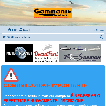
FAQ
Regole
Login
C
G&M Home
Indice
e
r
c
a
COMUNICAZIONE IMPORTANTE
É NECESSARIO
Per accedere al forum in
maniera completa
EFFETTUARE NUOVAMENTE L'ISCRIZIONE
Per motivi di sicurezza il
vostro primo messaggio dovrà essere