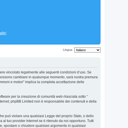
ltri
Lingua:
ere vincolato legalmente alle seguenti condizioni d’uso. Se
’uso possono cambiare in qualunque momento, sarà nostra premura
ommoni e motori” implica la completa accettazione delle
tware per la creazione di comunità web rilasciata sotto “
 internet; phpBB Limited non è responsabile dei contenuti e della
 che può violare una qualsiasi Legge del proprio Stato, o dello
al tuo provider Internet se è ritenuto da noi opportuno. Tutti
vere, spostare o chiudere qualsiasi argomento in qualsiasi