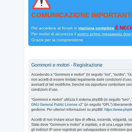
COMUNICAZIONE IMPORTANT
É NECE
Per accedere al forum in
maniera completa
Per motivi di sicurezza il
vostro primo messaggio dovr
Grazie per la comprensione
Gommoni e motori - Registrazione
Accedendo a “Gommoni e motori” (in seguito “noi”, “nostro”, “G
non accetti di essere limitato legalmente dalle condizioni d’u
avvisarti di tali modifiche, benché sia opportuno controllare c
condizioni d’uso.
“Gommoni e motori” utilizza il sistema phpBB (in seguito “loro
GNU General Public License v2
” (in seguito “GPL”) liberament
gestione. Per ulteriori informazioni su phpBB:
https://www.php
Accetti di non inviare alcun tipo di offesa, oscenità, volgarità,
Stato dove “Gommoni e motori” è ospitato, o di una Legge interna
gli indirizzi IP sono registrati per salvaguardare e rinforzare q