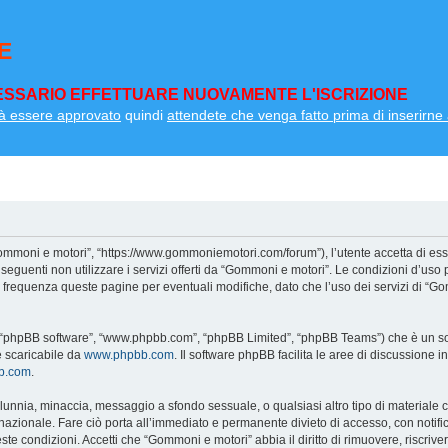
E
SSARIO EFFETTUARE NUOVAMENTE L'ISCRIZIONE
à essere approvato
quindi
attendete che venga fatto prima di inserirne a
ommoni e motori”, “https://www.gommoniemotori.com/forum”), l’utente accetta di ess
so seguenti non utilizzare i servizi offerti da “Gommoni e motori”. Le condizioni d
on frequenza queste pagine per eventuali modifiche, dato che l’uso dei servizi di “G
”, “phpBB software”, “www.phpbb.com”, “phpBB Limited”, “phpBB Teams”) che è un sof
e scaricabile da
www.phpbb.com
. Il software phpBB facilita le aree di discussione
bb.com
.
 calunnia, minaccia, messaggio a sfondo sessuale, o qualsiasi altro tipo di materiale
zionale. Fare ciò porta all’immediato e permanente divieto di accesso, con notifica 
ueste condizioni. Accetti che “Gommoni e motori” abbia il diritto di rimuovere, riscri