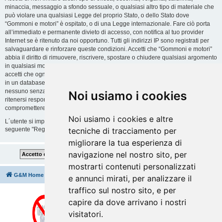
minaccia, messaggio a sfondo sessuale, o qualsiasi altro tipo di materiale che
può violare una qualsiasi Legge del proprio Stato, o dello Stato dove
“Gommoni e motori” è ospitato, o di una Legge internazionale. Fare ciò porta
all’immediato e permanente divieto di accesso, con notifica al tuo provider
Internet se è ritenuto da noi opportuno. Tutti gli indirizzi IP sono registrati per
salvaguardare e rinforzare queste condizioni. Accetti che “Gommoni e motori”
abbia il diritto di rimuovere, riscrivere, spostare o chiudere qualsiasi argomento
in qualsiasi momento lo ritenga necessario. Come fruitore di questo servizio,
accetti che ogni informazione (dato personale) tu abbia inviato sia conservata
in un database. Al contempo queste informazioni non saranno divulgate a
nessuno senza il tuo consenso, né “Gommoni e motori” o phpBB sono da
Noi usiamo i cookies
ritenersi responsabili per qualsiasi violazione al sistema che possa
compromettere queste informazioni.
Noi usiamo i cookies e altre
L´utente si impegna a rispettare le regole del forum indicate nella sezione
seguente "Regole":
Guarda le regole del Forum
tecniche di tracciamento per
migliorare la tua esperienza di
navigazione nel nostro sito, per
mostrarti contenuti personalizzati
G&M Home
Indice
Cancella cookie
Tutti gli orari sono
UTC+02:00
e annunci mirati, per analizzare il
traffico sul nostro sito, e per
capire da dove arrivano i nostri
visitatori.