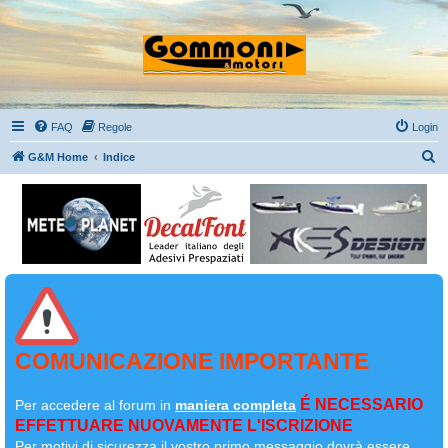
FAQ
Regole
Login
C
G&M Home
Indice
e
r
c
a
COMUNICAZIONE IMPORTANTE
É NECESSARIO
Per accedere al forum in
maniera completa
EFFETTUARE NUOVAMENTE L'ISCRIZIONE
Per motivi di sicurezza il
vostro primo messaggio dovrà essere