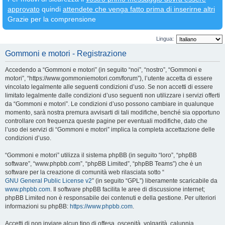
approvato
quindi
attendete che venga fatto prima di inserirne altri
Grazie per la comprensione
Lingua:
Gommoni e motori - Registrazione
Accedendo a “Gommoni e motori” (in seguito “noi”, “nostro”, “Gommoni e
motori”, “https://www.gommoniemotori.com/forum”), l’utente accetta di essere
vincolato legalmente alle seguenti condizioni d’uso. Se non accetti di essere
limitato legalmente dalle condizioni d’uso seguenti non utilizzare i servizi offerti
da “Gommoni e motori”. Le condizioni d’uso possono cambiare in qualunque
momento, sarà nostra premura avvisarti di tali modifiche, benché sia opportuno
controllare con frequenza queste pagine per eventuali modifiche, dato che
l’uso dei servizi di “Gommoni e motori” implica la completa accettazione delle
condizioni d’uso.
“Gommoni e motori” utilizza il sistema phpBB (in seguito “loro”, “phpBB
software”, “www.phpbb.com”, “phpBB Limited”, “phpBB Teams”) che è un
software per la creazione di comunità web rilasciata sotto “
GNU General Public License v2
” (in seguito “GPL”) liberamente scaricabile da
www.phpbb.com
. Il software phpBB facilita le aree di discussione internet;
phpBB Limited non è responsabile dei contenuti e della gestione. Per ulteriori
informazioni su phpBB:
https://www.phpbb.com
.
Accetti di non inviare alcun tipo di offesa, oscenità, volgarità, calunnia,