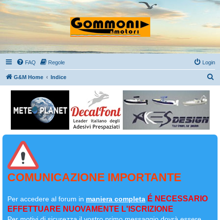
FAQ
Regole
Login
C
G&M Home
Indice
e
r
c
a
COMUNICAZIONE IMPORTANTE
É NECESSARIO
Per accedere al forum in
maniera completa
EFFETTUARE NUOVAMENTE L'ISCRIZIONE
Per motivi di sicurezza il
vostro primo messaggio dovrà essere