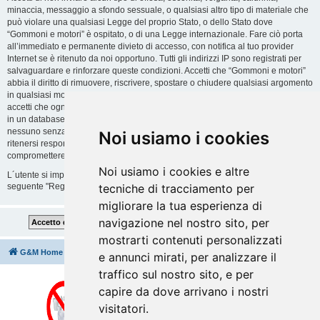
minaccia, messaggio a sfondo sessuale, o qualsiasi altro tipo di materiale che
può violare una qualsiasi Legge del proprio Stato, o dello Stato dove
“Gommoni e motori” è ospitato, o di una Legge internazionale. Fare ciò porta
all’immediato e permanente divieto di accesso, con notifica al tuo provider
Internet se è ritenuto da noi opportuno. Tutti gli indirizzi IP sono registrati per
salvaguardare e rinforzare queste condizioni. Accetti che “Gommoni e motori”
abbia il diritto di rimuovere, riscrivere, spostare o chiudere qualsiasi argomento
in qualsiasi momento lo ritenga necessario. Come fruitore di questo servizio,
accetti che ogni informazione (dato personale) tu abbia inviato sia conservata
in un database. Al contempo queste informazioni non saranno divulgate a
nessuno senza il tuo consenso, né “Gommoni e motori” o phpBB sono da
Noi usiamo i cookies
ritenersi responsabili per qualsiasi violazione al sistema che possa
compromettere queste informazioni.
Noi usiamo i cookies e altre
L´utente si impegna a rispettare le regole del forum indicate nella sezione
seguente "Regole":
Guarda le regole del Forum
tecniche di tracciamento per
migliorare la tua esperienza di
navigazione nel nostro sito, per
mostrarti contenuti personalizzati
G&M Home
Indice
Cancella cookie
Tutti gli orari sono
UTC+02:00
e annunci mirati, per analizzare il
traffico sul nostro sito, e per
capire da dove arrivano i nostri
visitatori.