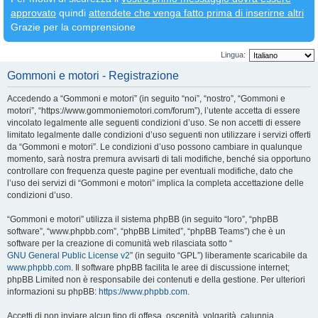
approvato
quindi
attendete che venga fatto prima di inserirne altri
Grazie per la comprensione
Lingua:
Gommoni e motori - Registrazione
Accedendo a “Gommoni e motori” (in seguito “noi”, “nostro”, “Gommoni e
motori”, “https://www.gommoniemotori.com/forum”), l’utente accetta di essere
vincolato legalmente alle seguenti condizioni d’uso. Se non accetti di essere
limitato legalmente dalle condizioni d’uso seguenti non utilizzare i servizi offerti
da “Gommoni e motori”. Le condizioni d’uso possono cambiare in qualunque
momento, sarà nostra premura avvisarti di tali modifiche, benché sia opportuno
controllare con frequenza queste pagine per eventuali modifiche, dato che
l’uso dei servizi di “Gommoni e motori” implica la completa accettazione delle
condizioni d’uso.
“Gommoni e motori” utilizza il sistema phpBB (in seguito “loro”, “phpBB
software”, “www.phpbb.com”, “phpBB Limited”, “phpBB Teams”) che è un
software per la creazione di comunità web rilasciata sotto “
GNU General Public License v2
” (in seguito “GPL”) liberamente scaricabile da
www.phpbb.com
. Il software phpBB facilita le aree di discussione internet;
phpBB Limited non è responsabile dei contenuti e della gestione. Per ulteriori
informazioni su phpBB:
https://www.phpbb.com
.
Accetti di non inviare alcun tipo di offesa, oscenità, volgarità, calunnia,