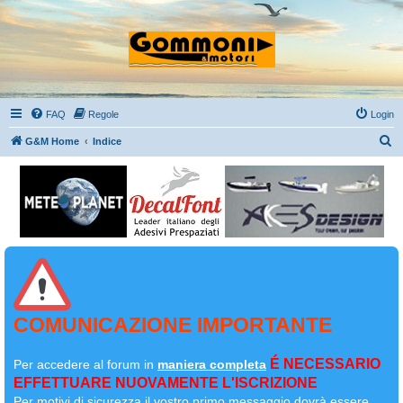
FAQ
Regole
Login
C
G&M Home
Indice
e
r
c
a
COMUNICAZIONE IMPORTANTE
É NECESSARIO
Per accedere al forum in
maniera completa
EFFETTUARE NUOVAMENTE L'ISCRIZIONE
Per motivi di sicurezza il
vostro primo messaggio dovrà essere