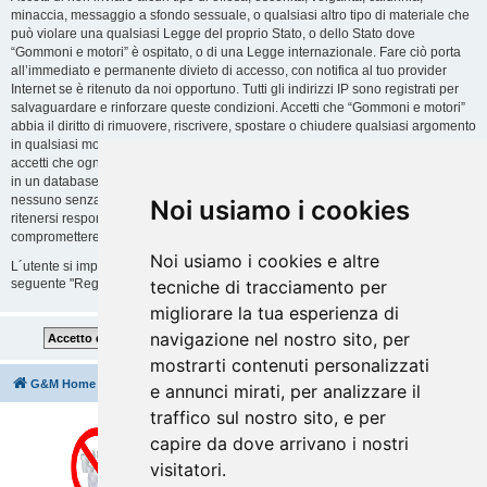
minaccia, messaggio a sfondo sessuale, o qualsiasi altro tipo di materiale che
può violare una qualsiasi Legge del proprio Stato, o dello Stato dove
“Gommoni e motori” è ospitato, o di una Legge internazionale. Fare ciò porta
all’immediato e permanente divieto di accesso, con notifica al tuo provider
Internet se è ritenuto da noi opportuno. Tutti gli indirizzi IP sono registrati per
salvaguardare e rinforzare queste condizioni. Accetti che “Gommoni e motori”
abbia il diritto di rimuovere, riscrivere, spostare o chiudere qualsiasi argomento
in qualsiasi momento lo ritenga necessario. Come fruitore di questo servizio,
accetti che ogni informazione (dato personale) tu abbia inviato sia conservata
in un database. Al contempo queste informazioni non saranno divulgate a
nessuno senza il tuo consenso, né “Gommoni e motori” o phpBB sono da
Noi usiamo i cookies
ritenersi responsabili per qualsiasi violazione al sistema che possa
compromettere queste informazioni.
Noi usiamo i cookies e altre
L´utente si impegna a rispettare le regole del forum indicate nella sezione
seguente "Regole":
Guarda le regole del Forum
tecniche di tracciamento per
migliorare la tua esperienza di
navigazione nel nostro sito, per
mostrarti contenuti personalizzati
G&M Home
Indice
Cancella cookie
Tutti gli orari sono
UTC+02:00
e annunci mirati, per analizzare il
traffico sul nostro sito, e per
capire da dove arrivano i nostri
visitatori.