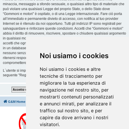
minaccia, messaggio a sfondo sessuale, o qualsiasi altro tipo di materiale che
può violare una qualsiasi Legge del proprio Stato, o dello Stato dove
“Gommoni e motori” è ospitato, o di una Legge internazionale. Fare ciò porta
all’immediato e permanente divieto di accesso, con notifica al tuo provider
Internet se è ritenuto da noi opportuno. Tutti gli indirizzi IP sono registrati per
salvaguardare e rinforzare queste condizioni. Accetti che “Gommoni e motori”
abbia il diritto di rimuovere, riscrivere, spostare o chiudere qualsiasi argomento
in qualsiasi momento lo ritenga necessario. Come fruitore di questo servizio,
accetti che ogni informazione (dato personale) tu abbia inviato sia conservata
in un database. Al contempo queste informazioni non saranno divulgate a
nessuno senza il tuo consenso, né “Gommoni e motori” o phpBB sono da
Noi usiamo i cookies
ritenersi responsabili per qualsiasi violazione al sistema che possa
compromettere queste informazioni.
Noi usiamo i cookies e altre
L´utente si impegna a rispettare le regole del forum indicate nella sezione
seguente "Regole":
Guarda le regole del Forum
tecniche di tracciamento per
migliorare la tua esperienza di
navigazione nel nostro sito, per
mostrarti contenuti personalizzati
G&M Home
Indice
Cancella cookie
Tutti gli orari sono
UTC+02:00
e annunci mirati, per analizzare il
traffico sul nostro sito, e per
capire da dove arrivano i nostri
visitatori.