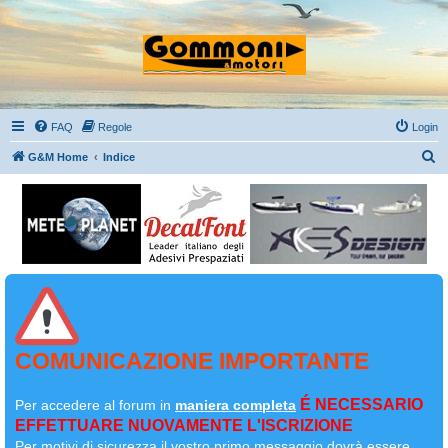
FAQ
Regole
Login
C
G&M Home
Indice
e
r
c
a
COMUNICAZIONE IMPORTANTE
É NECESSARIO
Per accedere al forum in
maniera completa
EFFETTUARE NUOVAMENTE L'ISCRIZIONE
Per motivi di sicurezza il
vostro primo messaggio dovrà essere