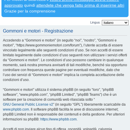
approvato
quindi
attendete che venga fatto prima di inserirne altri
Grazie per la comprensione
Lingua:
Gommoni e motori - Registrazione
Accedendo a “Gommoni e motori” (in seguito “noi”, “nostro”, “Gommoni e
motori”, “https://www.gommoniemotori.com/forum”), l’utente accetta di essere
vincolato legalmente alle seguenti condizioni d’uso. Se non accetti di essere
limitato legalmente dalle condizioni d’uso seguenti non utilizzare i servizi offerti
da “Gommoni e motori”. Le condizioni d’uso possono cambiare in qualunque
momento, sarà nostra premura avvisarti di tali modifiche, benché sia opportuno
controllare con frequenza queste pagine per eventuali modifiche, dato che
l’uso dei servizi di “Gommoni e motori” implica la completa accettazione delle
condizioni d’uso.
“Gommoni e motori” utilizza il sistema phpBB (in seguito “loro”, “phpBB
software”, “www.phpbb.com”, “phpBB Limited”, “phpBB Teams”) che è un
software per la creazione di comunità web rilasciata sotto “
GNU General Public License v2
” (in seguito “GPL”) liberamente scaricabile da
www.phpbb.com
. Il software phpBB facilita le aree di discussione internet;
phpBB Limited non è responsabile dei contenuti e della gestione. Per ulteriori
informazioni su phpBB:
https://www.phpbb.com
.
Accetti di non inviare alcun tipo di offesa, oscenità, volgarità, calunnia,