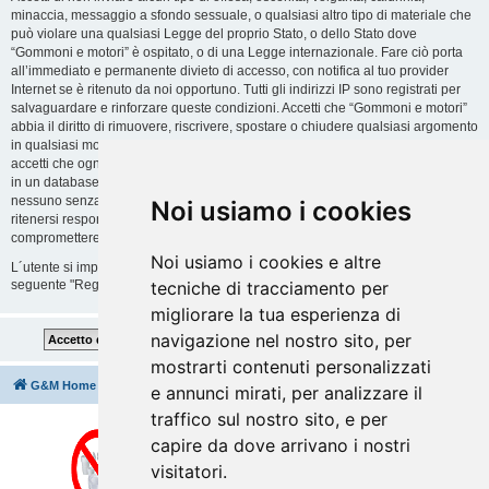
minaccia, messaggio a sfondo sessuale, o qualsiasi altro tipo di materiale che
può violare una qualsiasi Legge del proprio Stato, o dello Stato dove
“Gommoni e motori” è ospitato, o di una Legge internazionale. Fare ciò porta
all’immediato e permanente divieto di accesso, con notifica al tuo provider
Internet se è ritenuto da noi opportuno. Tutti gli indirizzi IP sono registrati per
salvaguardare e rinforzare queste condizioni. Accetti che “Gommoni e motori”
abbia il diritto di rimuovere, riscrivere, spostare o chiudere qualsiasi argomento
in qualsiasi momento lo ritenga necessario. Come fruitore di questo servizio,
accetti che ogni informazione (dato personale) tu abbia inviato sia conservata
in un database. Al contempo queste informazioni non saranno divulgate a
nessuno senza il tuo consenso, né “Gommoni e motori” o phpBB sono da
Noi usiamo i cookies
ritenersi responsabili per qualsiasi violazione al sistema che possa
compromettere queste informazioni.
Noi usiamo i cookies e altre
L´utente si impegna a rispettare le regole del forum indicate nella sezione
seguente "Regole":
Guarda le regole del Forum
tecniche di tracciamento per
migliorare la tua esperienza di
navigazione nel nostro sito, per
mostrarti contenuti personalizzati
G&M Home
Indice
Cancella cookie
Tutti gli orari sono
UTC+02:00
e annunci mirati, per analizzare il
traffico sul nostro sito, e per
capire da dove arrivano i nostri
visitatori.