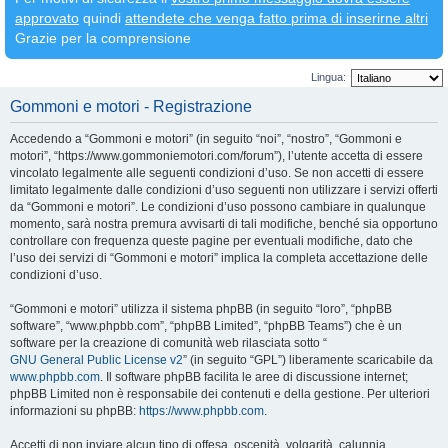
approvato
quindi
attendete che venga fatto prima di inserirne altri
Grazie per la comprensione
Lingua:
Gommoni e motori - Registrazione
Accedendo a “Gommoni e motori” (in seguito “noi”, “nostro”, “Gommoni e
motori”, “https://www.gommoniemotori.com/forum”), l’utente accetta di essere
vincolato legalmente alle seguenti condizioni d’uso. Se non accetti di essere
limitato legalmente dalle condizioni d’uso seguenti non utilizzare i servizi offerti
da “Gommoni e motori”. Le condizioni d’uso possono cambiare in qualunque
momento, sarà nostra premura avvisarti di tali modifiche, benché sia opportuno
controllare con frequenza queste pagine per eventuali modifiche, dato che
l’uso dei servizi di “Gommoni e motori” implica la completa accettazione delle
condizioni d’uso.
“Gommoni e motori” utilizza il sistema phpBB (in seguito “loro”, “phpBB
software”, “www.phpbb.com”, “phpBB Limited”, “phpBB Teams”) che è un
software per la creazione di comunità web rilasciata sotto “
GNU General Public License v2
” (in seguito “GPL”) liberamente scaricabile da
www.phpbb.com
. Il software phpBB facilita le aree di discussione internet;
phpBB Limited non è responsabile dei contenuti e della gestione. Per ulteriori
informazioni su phpBB:
https://www.phpbb.com
.
Accetti di non inviare alcun tipo di offesa, oscenità, volgarità, calunnia,