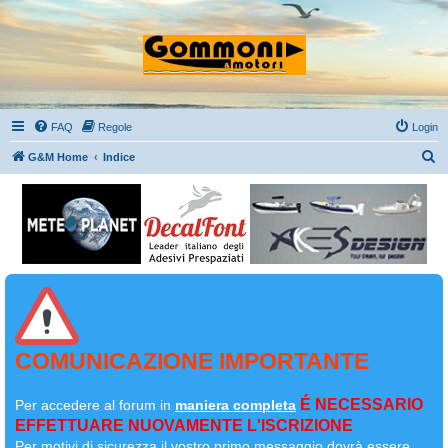
FAQ
Regole
Login
C
G&M Home
Indice
e
r
c
a
COMUNICAZIONE IMPORTANTE
É NECESSARIO
Per accedere al forum in
maniera completa
EFFETTUARE NUOVAMENTE L'ISCRIZIONE
Per motivi di sicurezza il
vostro primo messaggio dovrà essere