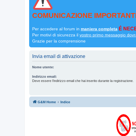
COMUNICAZIONE IMPORTANT
É NECE
Per accedere al forum in
maniera completa
Per motivi di sicurezza il
vostro primo messaggio dovr
Grazie per la comprensione
Invia email di attivazione
Nome utente:
Indirizzo email:
Deve essere l’indirizzo email che hai inserito durante la registrazione.
G&M Home
Indice