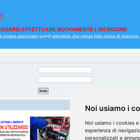
E
SSARIO EFFETTUARE NUOVAMENTE L'ISCRIZIONE
à essere approvato
quindi
attendete che venga fatto prima di inserirne a
Noi usiamo i c
Noi usiamo i cookies e 
esperienza di navigazio
personalizzati e annunci