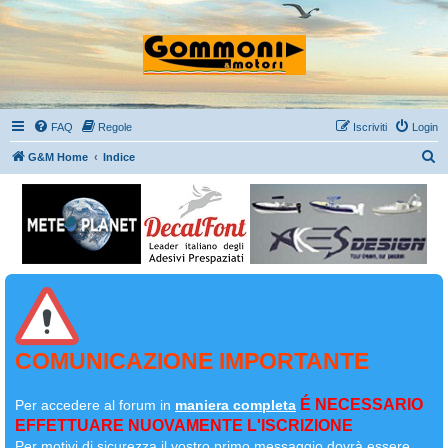
FAQ
Regole
Iscriviti
Login
C
G&M Home
Indice
e
r
c
a
COMUNICAZIONE IMPORTANTE
É NECESSARIO
Per accedere al forum in
maniera completa
EFFETTUARE NUOVAMENTE L'ISCRIZIONE
Per motivi di sicurezza il
vostro primo messaggio dovrà essere