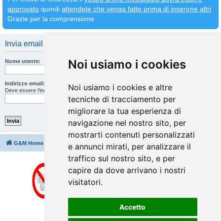
approvato
quindi
attendete che venga fatto prima di inserirne altri
Grazie per la comprensione
Invia email di attivazione
Noi usiamo i cookies
Nome utente:
Indirizzo email:
Noi usiamo i cookies e altre
Deve essere l’indirizzo email che hai inserito durante la registrazione.
tecniche di tracciamento per
migliorare la tua esperienza di
navigazione nel nostro sito, per
mostrarti contenuti personalizzati
G&M Home
Indice
Cancella cookie
Tutti gli orari sono
UTC+02:00
e annunci mirati, per analizzare il
traffico sul nostro sito, e per
capire da dove arrivano i nostri
visitatori.
Accetto