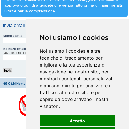
approvato
quindi
attendete che venga fatto prima di inserirne altri
Grazie per la comprensione
Invia email di attivazione
Noi usiamo i cookies
Nome utente:
Indirizzo email:
Noi usiamo i cookies e altre
Deve essere l’indirizzo email che hai inserito durante la registrazione.
tecniche di tracciamento per
migliorare la tua esperienza di
navigazione nel nostro sito, per
mostrarti contenuti personalizzati
G&M Home
Indice
Cancella cookie
Tutti gli orari sono
UTC+02:00
e annunci mirati, per analizzare il
traffico sul nostro sito, e per
capire da dove arrivano i nostri
visitatori.
Accetto