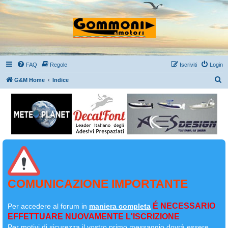
FAQ
Regole
Iscriviti
Login
C
G&M Home
Indice
e
r
c
a
COMUNICAZIONE IMPORTANTE
É NECESSARIO
Per accedere al forum in
maniera completa
EFFETTUARE NUOVAMENTE L'ISCRIZIONE
Per motivi di sicurezza il
vostro primo messaggio dovrà essere