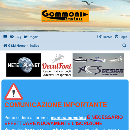
FAQ
Regole
Iscriviti
Login
C
G&M Home
Indice
e
r
c
a
COMUNICAZIONE IMPORTANTE
É NECESSARIO
Per accedere al forum in
maniera completa
EFFETTUARE NUOVAMENTE L'ISCRIZIONE
Per motivi di sicurezza il
vostro primo messaggio dovrà essere