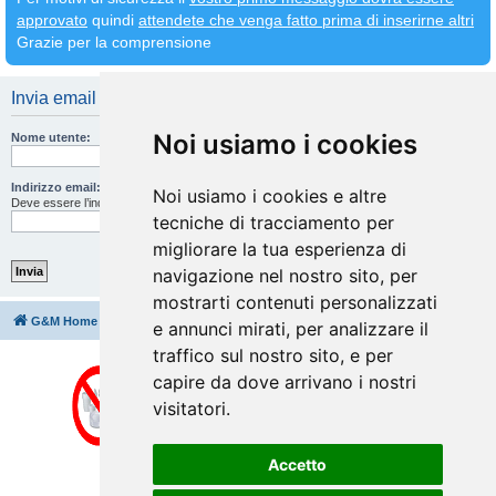
approvato
quindi
attendete che venga fatto prima di inserirne altri
Grazie per la comprensione
Invia email di attivazione
Noi usiamo i cookies
Nome utente:
Indirizzo email:
Noi usiamo i cookies e altre
Deve essere l’indirizzo email che hai inserito durante la registrazione.
tecniche di tracciamento per
migliorare la tua esperienza di
navigazione nel nostro sito, per
mostrarti contenuti personalizzati
G&M Home
Indice
Cancella cookie
Tutti gli orari sono
UTC+02:00
e annunci mirati, per analizzare il
traffico sul nostro sito, e per
capire da dove arrivano i nostri
visitatori.
Accetto