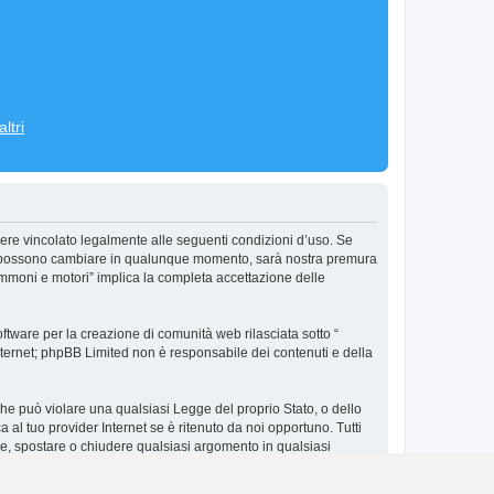
ltri
ere vincolato legalmente alle seguenti condizioni d’uso. Se
’uso possono cambiare in qualunque momento, sarà nostra premura
ommoni e motori” implica la completa accettazione delle
tware per la creazione di comunità web rilasciata sotto “
 internet; phpBB Limited non è responsabile dei contenuti e della
 che può violare una qualsiasi Legge del proprio Stato, o dello
al tuo provider Internet se è ritenuto da noi opportuno. Tutti
vere, spostare o chiudere qualsiasi argomento in qualsiasi
in un database. Al contempo queste informazioni non saranno
e possa compromettere queste informazioni.