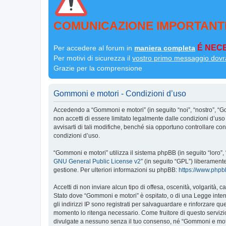
COMUNICAZIONE IMPORTANT
É NECE
Per accedere al forum in
maniera completa
Per motivi di sicurezza il
vostro primo messaggio dovr
Grazie per la comprensione
Gommoni e motori - Condizioni d’uso
Accedendo a “Gommoni e motori” (in seguito “noi”, “nostro”, “G
non accetti di essere limitato legalmente dalle condizioni d’u
avvisarti di tali modifiche, benché sia opportuno controllare c
condizioni d’uso.
“Gommoni e motori” utilizza il sistema phpBB (in seguito “loro
GNU General Public License v2
” (in seguito “GPL”) liberament
gestione. Per ulteriori informazioni su phpBB:
https://www.php
Accetti di non inviare alcun tipo di offesa, oscenità, volgarità,
Stato dove “Gommoni e motori” è ospitato, o di una Legge interna
gli indirizzi IP sono registrati per salvaguardare e rinforzare q
momento lo ritenga necessario. Come fruitore di questo servizi
divulgate a nessuno senza il tuo consenso, né “Gommoni e moto