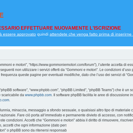
E
SSARIO EFFETTUARE NUOVAMENTE L'ISCRIZIONE
à essere approvato
quindi
attendete che venga fatto prima di inserirne a
ommoni e motori”, “https://www.gommoniemotori.com/forum”), l’utente accetta di ess
so seguenti non utilizzare i servizi offerti da “Gommoni e motori”. Le condizioni d
on frequenza queste pagine per eventuali modifiche, dato che l’uso dei servizi di “G
”, “phpBB software”, “www.phpbb.com”, “phpBB Limited”, “phpBB Teams”) che è un sof
e scaricabile da
www.phpbb.com
. Il software phpBB facilita le aree di discussione
bb.com
.
 calunnia, minaccia, messaggio a sfondo sessuale, o qualsiasi altro tipo di materiale
zionale. Fare ciò porta all’immediato e permanente divieto di accesso, con notifica 
ueste condizioni. Accetti che “Gommoni e motori” abbia il diritto di rimuovere, riscri
o, accetti che ogni informazione (dato personale) tu abbia inviato sia conservata 
ri” o phpBB sono da ritenersi responsabili per qualsiasi violazione al sistema ch