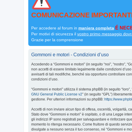
COMUNICAZIONE IMPORTANT
É NECE
Per accedere al forum in
maniera completa
Per motivi di sicurezza il
vostro primo messaggio dovr
Grazie per la comprensione
Gommoni e motori - Condizioni d’uso
Accedendo a “Gommoni e motori” (in seguito “noi”, “nostro”, “G
non accetti di essere limitato legalmente dalle condizioni d’u
avvisarti di tali modifiche, benché sia opportuno controllare c
condizioni d’uso.
“Gommoni e motori” utilizza il sistema phpBB (in seguito “loro
GNU General Public License v2
” (in seguito “GPL”) liberament
gestione. Per ulteriori informazioni su phpBB:
https://www.php
Accetti di non inviare alcun tipo di offesa, oscenità, volgarità,
Stato dove “Gommoni e motori” è ospitato, o di una Legge interna
gli indirizzi IP sono registrati per salvaguardare e rinforzare q
momento lo ritenga necessario. Come fruitore di questo servizi
divulgate a nessuno senza il tuo consenso, né “Gommoni e moto