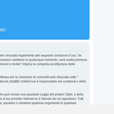
ltri
ere vincolato legalmente alle seguenti condizioni d’uso. Se
’uso possono cambiare in qualunque momento, sarà nostra premura
ommoni e motori” implica la completa accettazione delle
tware per la creazione di comunità web rilasciata sotto “
 internet; phpBB Limited non è responsabile dei contenuti e della
 che può violare una qualsiasi Legge del proprio Stato, o dello
al tuo provider Internet se è ritenuto da noi opportuno. Tutti
vere, spostare o chiudere qualsiasi argomento in qualsiasi
in un database. Al contempo queste informazioni non saranno
e possa compromettere queste informazioni.